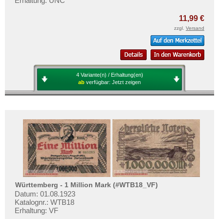
Erhaltung: UNC
11,99 €
zzgl.
Versand
4 Variante(n) / Erhaltung(en)
ab
verfügbar:
Jetzt zeigen
Württemberg - 1 Million Mark (#WTB18_VF)
Datum: 01.08.1923
Katalognr.: WTB18
Erhaltung: VF