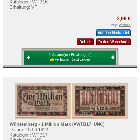
Katalognr.: WTB16
Erhaltung: VF
2,99 €
zzgl.
Versand
1 Variante(n) / Erhaltung(en)
ab
verfügbar:
Jetzt zeigen
Württemberg - 1 Million Mark (#WTB17_UNC)
Datum: 15.06.1923
Katalognr.: WTB17