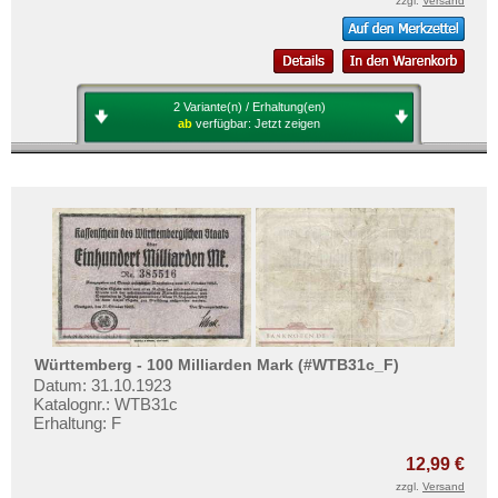
zzgl.
Versand
2 Variante(n) / Erhaltung(en)
ab
verfügbar:
Jetzt zeigen
Württemberg - 100 Milliarden Mark (#WTB31c_F)
Datum: 31.10.1923
Katalognr.: WTB31c
Erhaltung: F
12,99 €
zzgl.
Versand