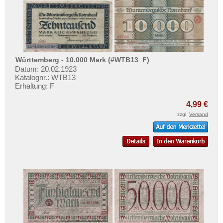
Testbanknoten
Banknotenbriefe
Kataloge
Aufbewahrung
Württemberg - 10.000 Mark (#WTB13_F)
Gutscheine
Datum: 20.02.1923
Katalognr.: WTB13
Erhaltung: F
Ihre Bewertungen
4,99 €
Kontakt
zzgl.
Versand
Informationen
Preislisten
Ankauf
Erhaltungsgrade
Gratisbanknoten
FAQ