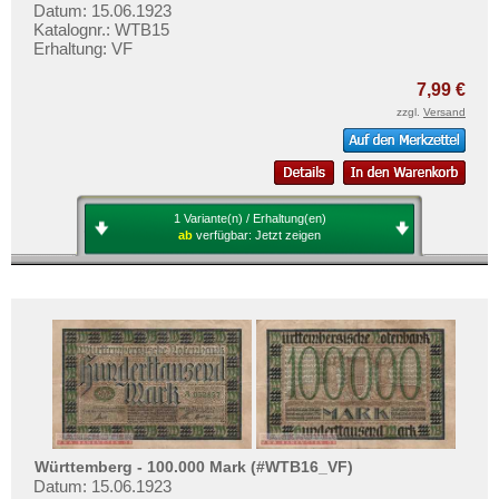
Datum: 15.06.1923
Katalognr.: WTB15
Erhaltung: VF
7,99 €
zzgl.
Versand
1 Variante(n) / Erhaltung(en)
ab
verfügbar:
Jetzt zeigen
Württemberg - 100.000 Mark (#WTB16_VF)
Datum: 15.06.1923