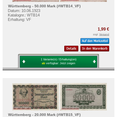
Mehr über...
Württemberg - 50.000 Mark (#WTB14_VF)
Datum: 10.06.1923
Zahlungsbedingungen
Katalognr.: WTB14
Privatsphäre und Datenschutz
Erhaltung: VF
Widerrufsbelehrung
1,99 €
Liefer- und Versandkosten
zzgl.
Versand
AGB
Impressum
1 Variante(n) / Erhaltung(en)
ab
verfügbar:
Jetzt zeigen
Württemberg - 20.000 Mark (#WTB15_VF)