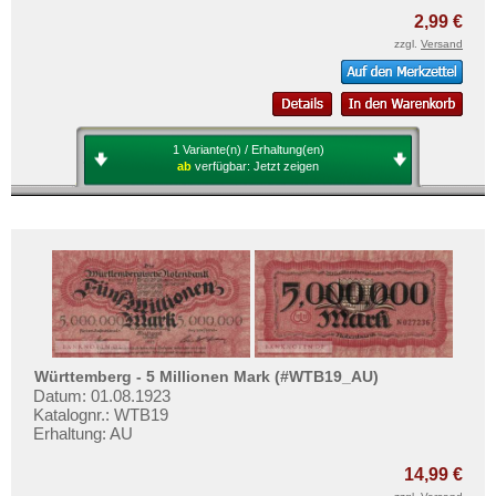
2,99 €
zzgl.
Versand
1 Variante(n) / Erhaltung(en)
ab
verfügbar:
Jetzt zeigen
Württemberg - 5 Millionen Mark (#WTB19_AU)
Datum: 01.08.1923
Katalognr.: WTB19
Erhaltung: AU
14,99 €