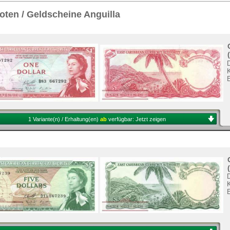
Sie
hier
.
ten / Geldscheine Anguilla
K
1 Variante(n) / Erhaltung(en)
ab
verfügbar:
Jetzt zeigen