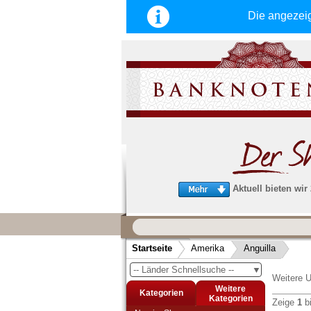
Die angezei
Aktuell bieten wir
Wir garantieren
schnellen, sicheren und zuverlä
Startseite
Amerika
Anguilla
Service
-- Länder Schnellsuche --
▼
Schneller und sicherer Versand
-
Weitere U
Bestellungen werktags bis 14:00 Uhr, 
Weitere
Kategorien
noch am selben Tag verschickt werden
Kategorien
Zeige
1
b
(Versand mit DHL oder Deutsche Post)