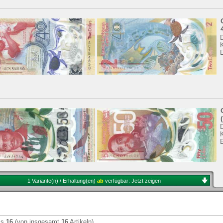
K
K
1 Variante(n) / Erhaltung(en)
ab
verfügbar:
Jetzt zeigen
is
16
(von insgesamt
16
Artikeln)