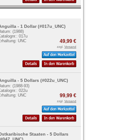
Anguilla - 1 Dollar (#017u_UNC)
Datum: (1988)
atalognr.: 017u
Erhaltung: UNC
49,99 €
zzgl.
Versand
Anguilla - 5 Dollars (#022u_UNC)
Datum: (1988-93)
atalognr.: 022u
Erhaltung: UNC
99,99 €
zzgl.
Versand
Ostkaribische Staaten - 5 Dollars
(#047_UNC)