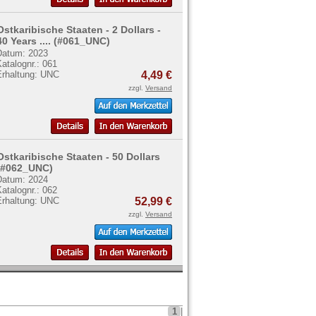
Ostkaribische Staaten - 2 Dollars -
40 Years .... (#061_UNC)
Datum: 2023
atalognr.: 061
Erhaltung: UNC
4,49 €
zzgl.
Versand
Ostkaribische Staaten - 50 Dollars
(#062_UNC)
Datum: 2024
atalognr.: 062
Erhaltung: UNC
52,99 €
zzgl.
Versand
1
|