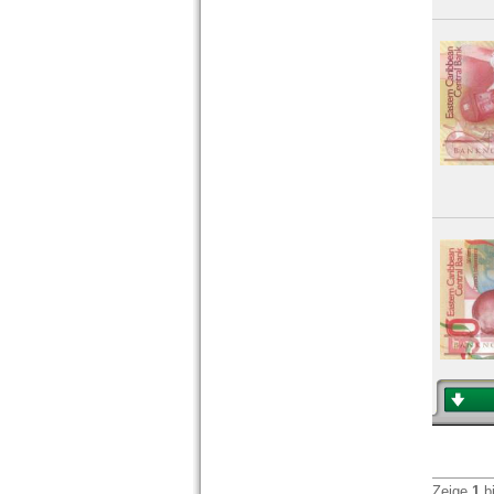
Zeige
1
b