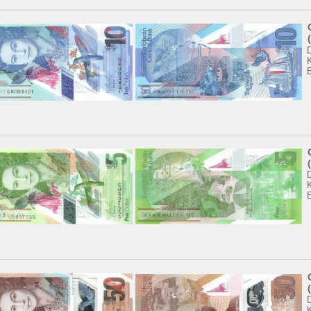
K
K
K