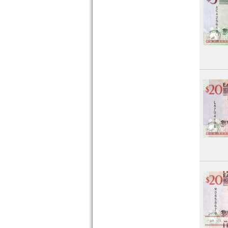
St. Lucia
St. Pierre & Miquelon
St. Vincent
Surinam
Trinidad und Tobago
Uruguay
USA
Venezuela