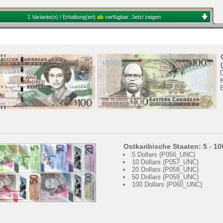
1 Variante(n) / Erhaltung(en)
ab
verfügbar:
Jetzt zeigen
K
Ostkaribische Staaten: 5 - 1
5 Dollars (P056_UNC)
10 Dollars (P057_UNC)
20 Dollars (P058_UNC)
50 Dollars (P059_UNC)
100 Dollars (P060_UNC)