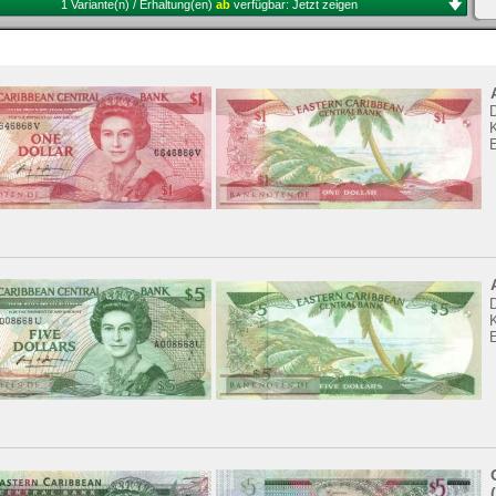
1 Variante(n) / Erhaltung(en)
ab
verfügbar:
Jetzt zeigen
K
K