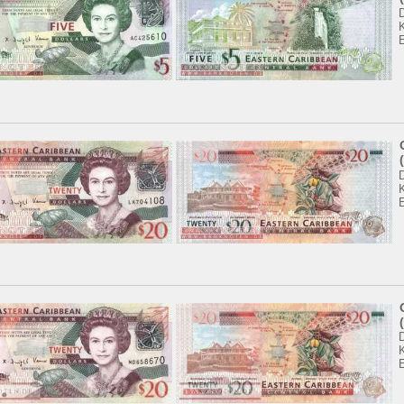
K
K
K