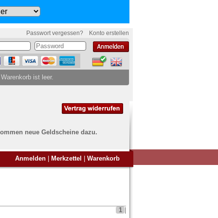
Passwort vergessen?
Konto erstellen
 Warenkorb ist leer.
ch kommen neue Geldscheine dazu.
en Sie Banknoten
Anmelden
|
Merkzettel
|
Warenkorb
ufen?
nd Sie bei uns genau richtig
ie uns einfach ein Übersichtsbild
nknoten an
info@banknoten.de
.
1
|
Informationen zum Ankauf finden