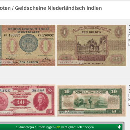
Sie
hier
.
ten / Geldscheine Niederländisch Indien
K
K
1 Variante(n) / Erhaltung(en)
ab
verfügbar:
Jetzt zeigen