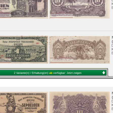
K
K
2 Variante(n) / Erhaltung(en)
ab
verfügbar:
Jetzt zeigen
K