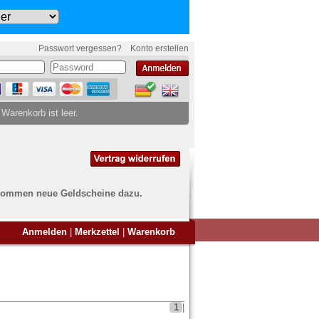
Passwort vergessen?
Konto erstellen
 Warenkorb ist leer.
ch kommen neue Geldscheine dazu.
en Sie Banknoten
Anmelden
|
Merkzettel
|
Warenkorb
ufen?
nd Sie bei uns genau richtig
ie uns einfach ein Übersichtsbild
nknoten an
info@banknoten.de
.
1
|
Informationen zum Ankauf finden