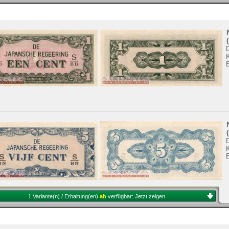
K
K
1 Variante(n) / Erhaltung(en)
ab
verfügbar:
Jetzt zeigen