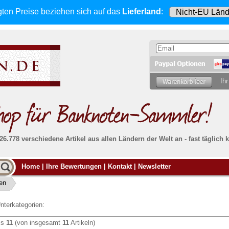
gten Preise beziehen sich
auf das
Lieferland
:
Ihr
 26.778 verschiedene Artikel aus allen Ländern der Welt an - fast tägli
Möcht
Home
|
Ihre Bewertungen
|
Kontakt
|
Newsletter
Alle Lieferungen, auch ins Ausland
, werden
von uns voll versichert. Sie haben
kein Risiko
verka
ssigen
falls die Sendung verloren geht oder beschädigt
ien
Dann si
wird.
Senden S
Absolute Zuverlässigkeit:
sowohl in puncto
nterkategorien:
Ihrer Ba
können
Service als auch in der Qualität unserer
.
Banknoten
is
11
(von insgesamt
11
Artikeln)
Weitere 