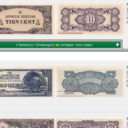
K
1 Variante(n) / Erhaltung(en)
ab
verfügbar:
Jetzt zeigen
K