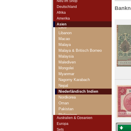
Neu im Shop
Katar und Dubai
Deutschland
Bankno
Kirgisistan
Afrika
Korea (alt)
Amerika
Kuwait
Asien
Laos
Libanon
Macao
Malaya
Malaya & Britisch Borneo
Malaysia
Malediven
Mongolei
Myanmar
Nagorny Karabach
Nepal
Niederländisch Indien
Nordkorea
Oman
Pakistan
Philippinen
Australien & Ozeanien
Portugiesisch Indien
Europa
Saudi Arabien
Sets