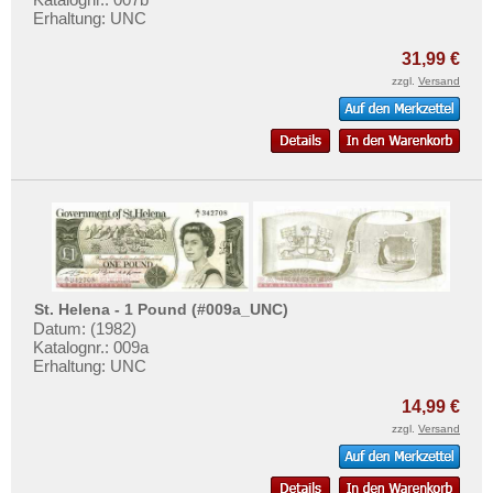
Tunesien
Testbanknoten
Erhaltung: UNC
Uganda
Banknotenbriefe
31,99 €
Westafrikanische Staaten
Kataloge
zzgl.
Versand
Zaire
Aufbewahrung
Zentralafrikanische Republik
Gutscheine
Zentralafrikanische Staaten
Ihre Bewertungen
Zimbabwe
Kontakt
Informationen
St. Helena - 1 Pound (#009a_UNC)
Preislisten
Datum: (1982)
Katalognr.: 009a
Ankauf
Erhaltung: UNC
Erhaltungsgrade
14,99 €
Gratisbanknoten
zzgl.
Versand
FAQ