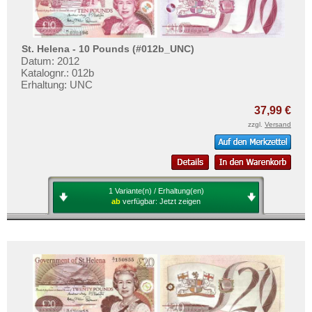
St. Helena - 10 Pounds (#012b_UNC)
Datum: 2012
Katalognr.: 012b
Erhaltung: UNC
37,99 €
zzgl.
Versand
1 Variante(n) / Erhaltung(en)
ab
verfügbar:
Jetzt zeigen