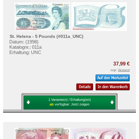
St. Helena - 5 Pounds (#011a_UNC)
Datum: (1998)
Katalognr.: 011a
Erhaltung: UNC
37,99 €
zzgl.
Versand
1 Variante(n) / Erhaltung(en)
ab
verfügbar:
Jetzt zeigen