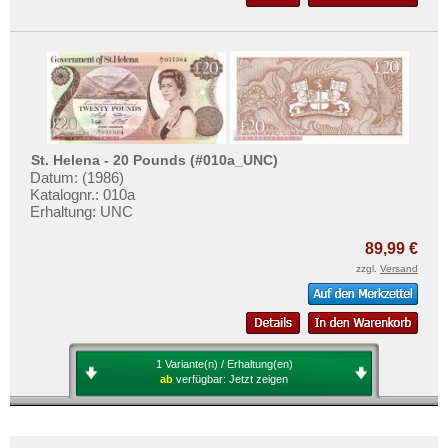
Mehr über...
Zahlungsbedingungen
Privatsphäre und Datenschutz
Widerrufsbelehrung
Liefer- und Versandkosten
St. Helena - 20 Pounds (#010a_UNC)
AGB
Datum: (1986)
Impressum
Katalognr.: 010a
Erhaltung: UNC
89,99 €
zzgl.
Versand
1 Variante(n) / Erhaltung(en)
ab
verfügbar:
Jetzt zeigen