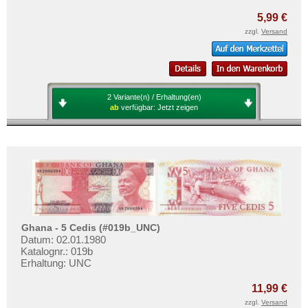
5,99 €
zzgl.
Versand
2 Variante(n) / Erhaltung(en)
ab
verfügbar:
Jetzt zeigen
Ghana - 5 Cedis (#019b_UNC)
Datum: 02.01.1980
Katalognr.: 019b
Erhaltung: UNC
11,99 €
zzgl.
Versand