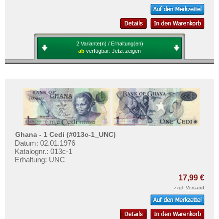
2 Variante(n) / Erhaltung(en)
ab
verfügbar:
Jetzt zeigen
Ghana - 1 Cedi (#013c-1_UNC)
Datum: 02.01.1976
Katalognr.: 013c-1
Erhaltung: UNC
17,99 €
zzgl.
Versand