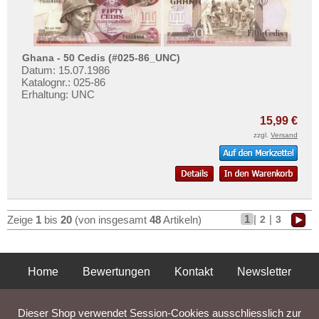
Ghana - 50 Cedis (#025-86_UNC)
Datum: 15.07.1986
Katalognr.: 025-86
Erhaltung: UNC
15,99 €
zzgl.
Versand
1
|
|
2
3
Zeige
1
bis
20
(von insgesamt
48
Artikeln)
Home
Bewertungen
Kontakt
Newsletter
Privatsphäre und Datenschutz
Impressum
AGB
Dieser Shop verwendet Session-Cookies ausschliesslich zur