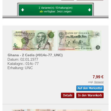
1 Variante(n) / Erhaltung(en)
ab
verfügbar:
Jetzt zeigen
Ghana - 2 Cedis (#014c-77_UNC)
Datum: 02.01.1977
Katalognr.: 014c-77
Erhaltung: UNC
7,99 €
zzgl.
Versand