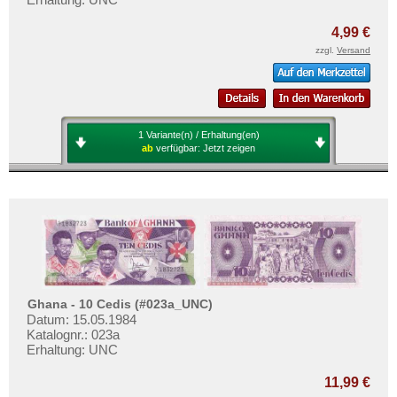
4,99 €
zzgl.
Versand
1 Variante(n) / Erhaltung(en)
ab
verfügbar:
Jetzt zeigen
Ghana - 10 Cedis (#023a_UNC)
Datum: 15.05.1984
Katalognr.: 023a
Erhaltung: UNC
11,99 €