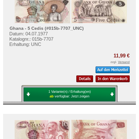
Ghana - 5 Cedis (#015b-7707_UNC)
Datum: 04.07.1977
Katalognr.: 015b-7707
Erhaltung: UNC
11,99 €
zzgl.
Versand
1 Variante(n) / Erhaltung(en)
ab
verfügbar:
Jetzt zeigen