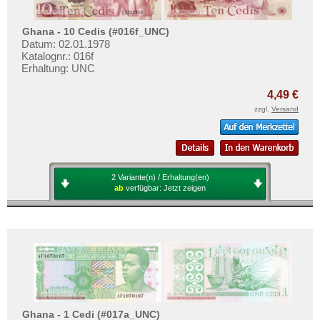
Ghana - 10 Cedis (#016f_UNC)
Datum: 02.01.1978
Katalognr.: 016f
Erhaltung: UNC
4,49 €
zzgl.
Versand
2 Variante(n) / Erhaltung(en)
ab
verfügbar:
Jetzt zeigen
Ghana - 1 Cedi (#017a_UNC)