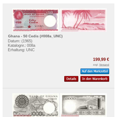
Südafrika
Sudan
Swaziland
Tansania
Togo
Ghana - 50 Cedis (#008a_UNC)
Tschad
Datum: (1965)
Katalognr.: 008a
Tunesien
Erhaltung: UNC
Uganda
199,99 €
Westafrikanische Staaten
zzgl.
Versand
Zaire
Zentralafrikanische Republik
Zentralafrikanische Staaten
Zimbabwe