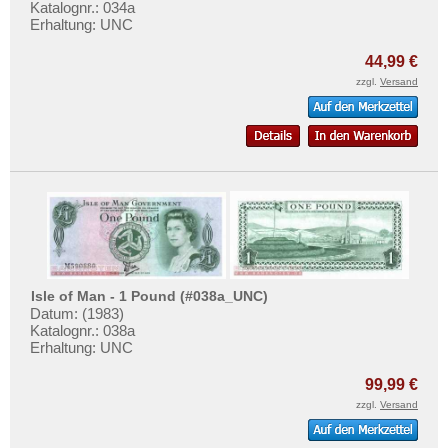
Kroatien
Katalognr.: 034a
Testbanknoten
Erhaltung: UNC
Lettland
Banknotenbriefe
Liechtenstein
44,99 €
Kataloge
zzgl.
Versand
Litauen
Aufbewahrung
Luxemburg
Gutscheine
Malta
Ihre Bewertungen
Mazedonien
Kontakt
Memelgebiet
Moldawien
Informationen
Montenegro
Preislisten
Isle of Man - 1 Pound (#038a_UNC)
Niederlande
Datum: (1983)
Ankauf
Nordirland
Katalognr.: 038a
Erhaltungsgrade
Erhaltung: UNC
Norwegen
Gratisbanknoten
99,99 €
Österreich
FAQ
zzgl.
Versand
Polen