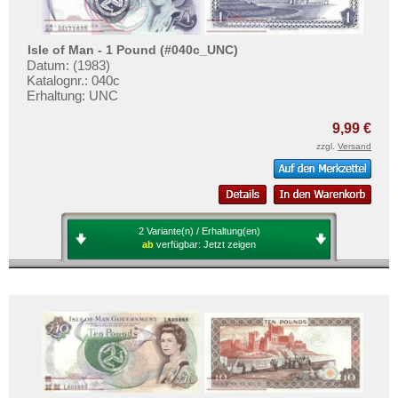
Tschechische Republik
Tschechoslowakei
Isle of Man - 1 Pound (#040c_UNC)
Türkei
Datum: (1983)
Katalognr.: 040c
Ukraine
Erhaltung: UNC
Ungarn
9,99 €
Vatikan
zzgl.
Versand
Weissrussland
Zypern
2 Variante(n) / Erhaltung(en)
ab
verfügbar:
Jetzt zeigen