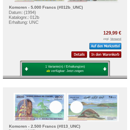
Sao Tome & Principe
Mehr über...
Komoren - 5.000 Francs (#012b_UNC)
Senegal
Zahlungsbedingungen
Datum: (1994)
Katalognr.: 012b
Seychellen
Privatsphäre und Datenschutz
Erhaltung: UNC
Sierra Leone
Widerrufsbelehrung
129,99 €
Somalia
Liefer- und Versandkosten
zzgl.
Versand
Somaliland
AGB
St. Helena
Impressum
Süd Sudan
1 Variante(n) / Erhaltung(en)
Südafrika
ab
verfügbar:
Jetzt zeigen
Sudan
Swaziland
Tansania
Togo
Tschad
Tunesien
Komoren - 2.500 Francs (#013_UNC)