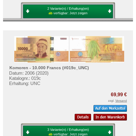
2 Variante(n) / Erhaltung(en)
ab
verfügbar:
Jetzt zeigen
Komoren - 10.000 Francs (#019c_UNC)
Datum: 2006 (2020)
Katalognr.: 019c
Erhaltung: UNC
69,99 €
zzgl.
Versand
3 Variante(n) / Erhaltung(en)
ab
verfügbar:
Jetzt zeigen