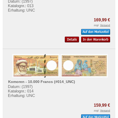
Uganda
Datum: (1997)
Katalognr.: 013
Westafrikanische Staaten
Erhaltung: UNC
Zaire
169,99 €
Zentralafrikanische Republik
zzgl.
Versand
Zentralafrikanische Staaten
Zimbabwe
Komoren - 10.000 Francs (#014_UNC)
Datum: (1997)
Katalognr.: 014
Erhaltung: UNC
159,99 €
zzgl.
Versand