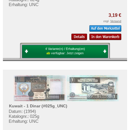
Erhaltung: UNC
3,19 €
zzgl.
Versand
4 Variante(n) / Erhaltung(en)
ab
verfügbar:
Jetzt zeigen
Kuwait - 1 Dinar (#025g_UNC)
Datum: (1994)
Katalognr.: 025g
Erhaltung: UNC