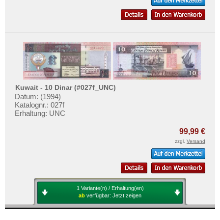
Kuwait - 10 Dinar (#027f_UNC)
Datum: (1994)
Katalognr.: 027f
Erhaltung: UNC
99,99 €
zzgl.
Versand
1 Variante(n) / Erhaltung(en)
ab
verfügbar:
Jetzt zeigen