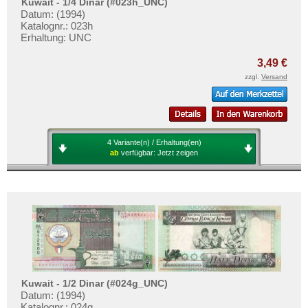
Kuwait - 1/4 Dinar (#023h_UNC)
Datum: (1994)
Katalognr.: 023h
Erhaltung: UNC
3,49 €
zzgl.
Versand
4 Variante(n) / Erhaltung(en)
ab
verfügbar:
Jetzt zeigen
Kuwait - 1/2 Dinar (#024g_UNC)
Datum: (1994)
Katalognr.: 024g