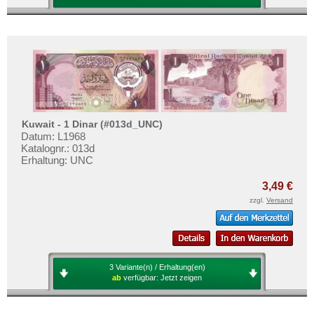
Kuwait - 1 Dinar (#013d_UNC)
Datum: L1968
Katalognr.: 013d
Erhaltung: UNC
3,49 €
zzgl.
Versand
3 Variante(n) / Erhaltung(en)
ab
verfügbar:
Jetzt zeigen