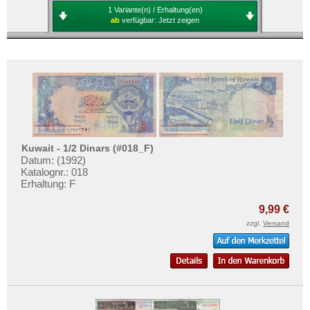
1 Variante(n) / Erhaltung(en)
ab
verfügbar:
Jetzt zeigen
Kuwait - 1/2 Dinars (#018_F)
Datum: (1992)
Katalognr.: 018
Erhaltung: F
9,99 €
zzgl.
Versand