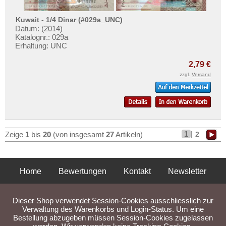
Kuwait - 1/4 Dinar (#029a_UNC)
Datum: (2014)
Katalognr.: 029a
Erhaltung: UNC
2,79 €
zzgl.
Versand
1
|
2
Zeige
1
bis
20
(von insgesamt
27
Artikeln)
Home
Bewertungen
Kontakt
Newsletter
Privatsphäre und Datenschutz
Impressum
AGB
Dieser Shop verwendet Session-Cookies ausschliesslich zur
Liefer- und Versandkosten
Verwaltung des Warenkorbs und Login-Status. Um eine
Bestellung abzugeben müssen Session-Cookies zugelassen