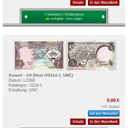
2 Variante(n) / Erhaltung(en)
ab
verfügbar:
Jetzt zeigen
Kuwait - 1/4 Dinar (#011d-1_UNC)
Datum: L1968
Katalognr.: 011d-1
Erhaltung: UNC
9,99 €
zzgl.
Versand