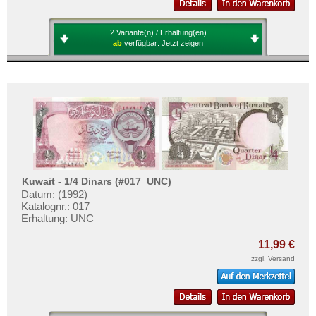
2 Variante(n) / Erhaltung(en)
ab
verfügbar:
Jetzt zeigen
Kuwait - 1/4 Dinars (#017_UNC)
Datum: (1992)
Katalognr.: 017
Erhaltung: UNC
11,99 €
zzgl.
Versand