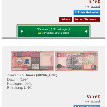
9,49 €
zzgl.
Versand
3 Variante(n) / Erhaltung(en)
ab
verfügbar:
Jetzt zeigen
Kuwait - 5 Dinars (#026b_UNC)
Datum: (1994)
Katalognr.: 026b
Erhaltung: UNC
69,99 €
zzgl.
Versand