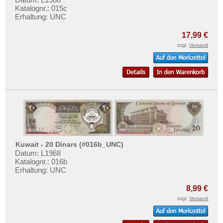
Katalognr.: 015c
Erhaltung: UNC
17,99 €
zzgl.
Versand
Kuwait - 20 Dinars (#016b_UNC)
Datum: L1968
Katalognr.: 016b
Erhaltung: UNC
8,99 €
zzgl.
Versand