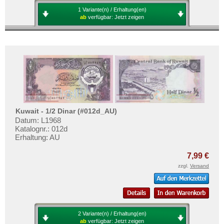
1 Variante(n) / Erhaltung(en)
ab
verfügbar:
Jetzt zeigen
Kuwait - 1/2 Dinar (#012d_AU)
Datum: L1968
Katalognr.: 012d
Erhaltung: AU
7,99 €
zzgl.
Versand
2 Variante(n) / Erhaltung(en)
ab
verfügbar:
Jetzt zeigen