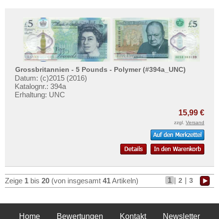
Grossbritannien - 5 Pounds - Polymer (#394a_UNC)
Datum: (c)2015 (2016)
Katalognr.: 394a
Erhaltung: UNC
15,99 €
zzgl.
Versand
1
|
|
2
3
Zeige
1
bis
20
(von insgesamt
41
Artikeln)
Home
Bewertungen
Kontakt
Newsletter