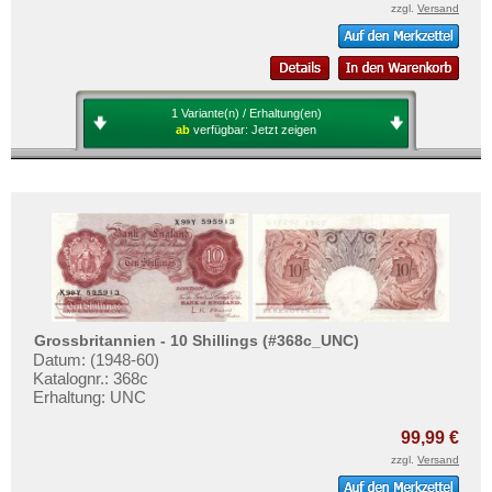
Nordirland
Mehr über...
zzgl.
Versand
Norwegen
Zahlungsbedingungen
Österreich
Privatsphäre und Datenschutz
Polen
Widerrufsbelehrung
1 Variante(n) / Erhaltung(en)
ab
verfügbar:
Jetzt zeigen
Portugal
Liefer- und Versandkosten
Rumänien
AGB
Russland
Impressum
Saarland
San Marino
Schottland
Schweden
Grossbritannien - 10 Shillings (#368c_UNC)
Datum: (1948-60)
Schweiz
Katalognr.: 368c
Serbien
Erhaltung: UNC
Slowakei
99,99 €
Slowenien
zzgl.
Versand