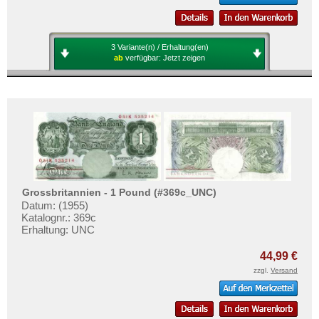
Spanien
Spitzbergen
Tatarstan
3 Variante(n) / Erhaltung(en)
ab
verfügbar:
Jetzt zeigen
Transnistrien
Tschechische Republik
Tschechoslowakei
Türkei
Ukraine
Ungarn
Grossbritannien - 1 Pound (#369c_UNC)
Vatikan
Datum: (1955)
Weissrussland
Katalognr.: 369c
Erhaltung: UNC
Zypern
44,99 €
zzgl.
Versand