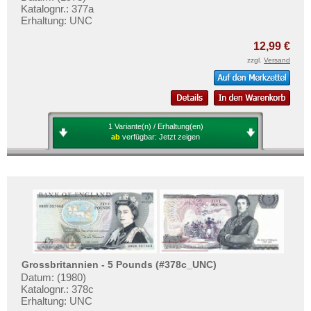
Katalognr.: 377a
Erhaltung: UNC
12,99 €
zzgl.
Versand
1 Variante(n) / Erhaltung(en)
ab
verfügbar:
Jetzt zeigen
Grossbritannien - 5 Pounds (#378c_UNC)
Datum: (1980)
Katalognr.: 378c
Erhaltung: UNC