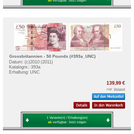
ab
verfügbar:
Jetzt zeigen
Grossbritannien - 50 Pounds (#393a_UNC)
Datum: (c)2010 (2011)
Katalognr.: 393a
Erhaltung: UNC
139,99 €
zzgl.
Versand
1 Variante(n) / Erhaltung(en)
ab
verfügbar:
Jetzt zeigen