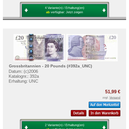
4 Variante(n) / Erhaltung(en)
ab
verfügbar:
Jetzt zeigen
Grossbritannien - 20 Pounds (#392a_UNC)
Datum: (c)2006
Katalognr.: 392a
Erhaltung: UNC
51,99 €
zzgl.
Versand
2 Variante(n) / Erhaltung(en)