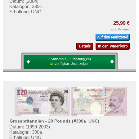
Datum: (2004)
Katalognr.: 389c
Erhaltung: UNC
25,99 €
zzgl.
Versand
3 Variante(n) / Erhaltung(en)
ab
verfügbar:
Jetzt zeigen
Grossbritannien - 20 Pounds (#390a_UNC)
Datum: (1999-2003)
Katalognr.: 390a
Erhaltung: UNC