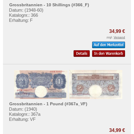
Isle of Man
Testbanknoten
Grossbritannien - 10 Shillings (#366_F)
Italien
Datum: (1948-60)
Banknotenbriefe
Katalognr.: 366
Jersey
Erhaltung: F
Kataloge
Jugoslawien
Aufbewahrung
34,99 €
Kroatien
zzgl.
Versand
Gutscheine
Lettland
Ihre Bewertungen
Liechtenstein
Kontakt
Litauen
Luxemburg
Informationen
Malta
Preislisten
Mazedonien
Ankauf
Memelgebiet
Erhaltungsgrade
Grossbritannien - 1 Pound (#367a_VF)
Moldawien
Datum: (1940)
Gratisbanknoten
Katalognr.: 367a
Montenegro
Erhaltung: VF
FAQ
Niederlande
34,99 €