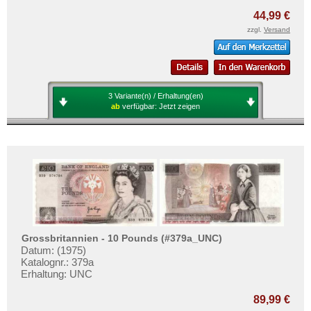
44,99 €
zzgl.
Versand
3 Variante(n) / Erhaltung(en)
ab
verfügbar:
Jetzt zeigen
Grossbritannien - 10 Pounds (#379a_UNC)
Datum: (1975)
Katalognr.: 379a
Erhaltung: UNC
89,99 €