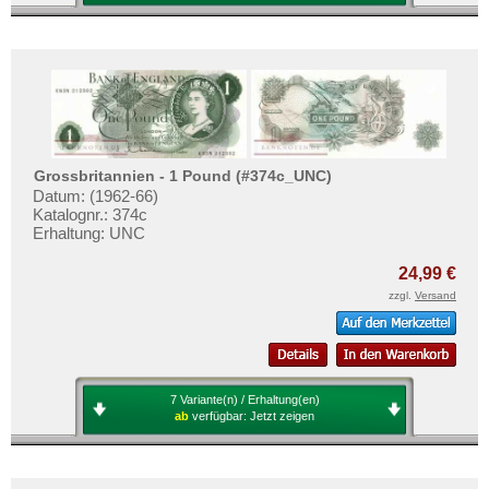
Grossbritannien - 1 Pound (#374c_UNC)
Datum: (1962-66)
Katalognr.: 374c
Erhaltung: UNC
24,99 €
zzgl.
Versand
7 Variante(n) / Erhaltung(en)
ab
verfügbar:
Jetzt zeigen