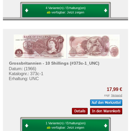
4 Variante(n) / Erhaltung(en)
ab
verfügbar:
Jetzt zeigen
Grossbritannien - 10 Shillings (#373c-1_UNC)
Datum: (1966)
Katalognr.: 373c-1
Erhaltung: UNC
17,99 €
zzgl.
Versand
1 Variante(n) / Erhaltung(en)
ab
verfügbar:
Jetzt zeigen