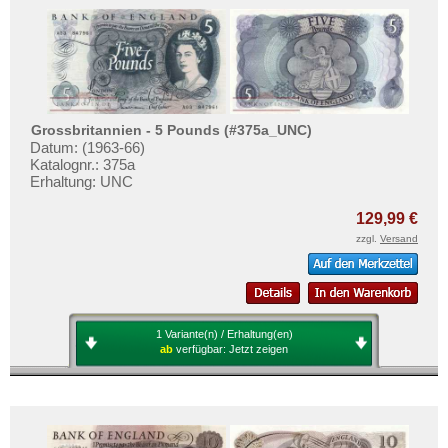
Grossbritannien - 5 Pounds (#375a_UNC)
Datum: (1963-66)
Katalognr.: 375a
Erhaltung: UNC
129,99 €
zzgl.
Versand
1 Variante(n) / Erhaltung(en)
ab
verfügbar:
Jetzt zeigen