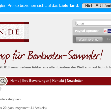
gten Preise beziehen sich
auf das
Lieferland
:
Ihr
 26.818 verschiedene Artikel aus allen Ländern der Welt an - fast tägli
Möcht
Home
|
Ihre Bewertungen
|
Kontakt
|
Newsletter
Alle Lieferungen, auch ins Ausland
, werden
von uns voll versichert. Sie haben
kein Risiko
verka
ssigen
falls die Sendung verloren geht oder beschädigt
Dann si
wird.
Senden S
Absolute Zuverlässigkeit:
sowohl in puncto
nterkategorien:
Ihrer Ba
können
Service als auch in der Qualität unserer
.
Banknoten
is
20
(von insgesamt
41
Artikeln)
Weitere 