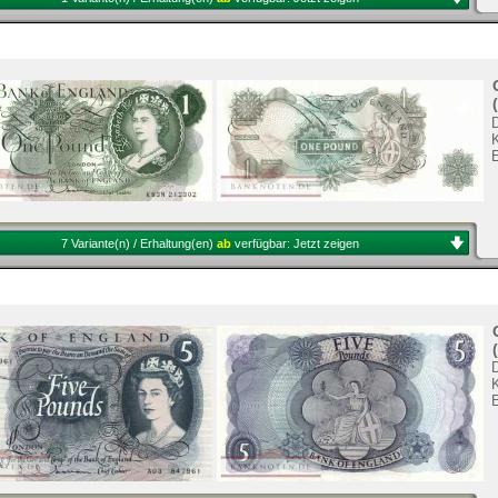
K
7 Variante(n) / Erhaltung(en)
ab
verfügbar:
Jetzt zeigen
K