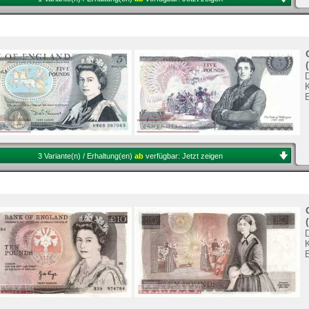
K
3 Variante(n) / Erhaltung(en)
ab
verfügbar:
Jetzt zeigen
K