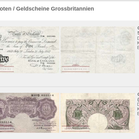
Sie
hier
.
ten / Geldscheine Grossbritannien
K
K
E