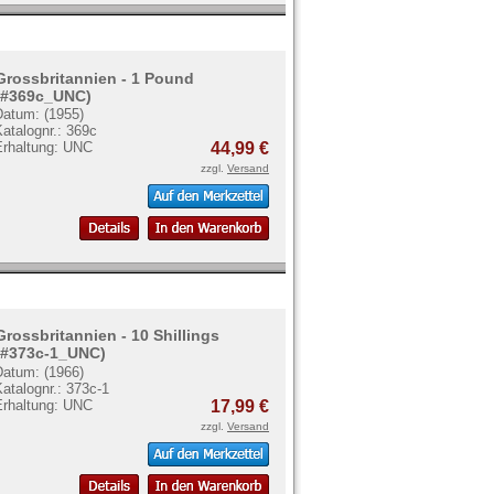
Grossbritannien - 1 Pound
(#369c_UNC)
Datum: (1955)
atalognr.: 369c
Erhaltung: UNC
44,99 €
zzgl.
Versand
Grossbritannien - 10 Shillings
(#373c-1_UNC)
Datum: (1966)
atalognr.: 373c-1
Erhaltung: UNC
17,99 €
zzgl.
Versand