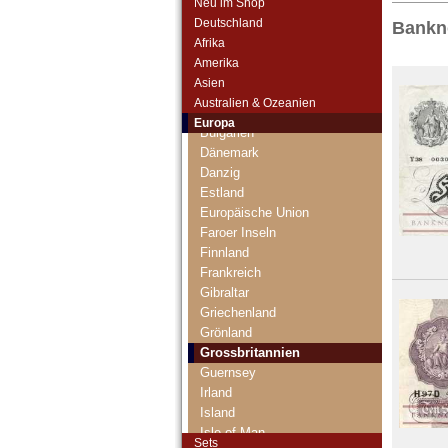
Neu im Shop
Deutschland
Bankno
Albanien
Afrika
Andorra
Amerika
Arktische Region
Asien
Belgien
Australien & Ozeanien
Bosnien Herzegowina
Europa
Bulgarien
Dänemark
Danzig
Estland
Europäische Union
Faroer Inseln
Finnland
Frankreich
Gibraltar
Griechenland
Grönland
Grossbritannien
Guernsey
Irland
Island
Isle of Man
Sets