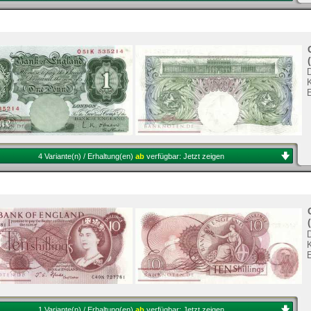
K
4 Variante(n) / Erhaltung(en)
ab
verfügbar:
Jetzt zeigen
K
1 Variante(n) / Erhaltung(en)
ab
verfügbar:
Jetzt zeigen