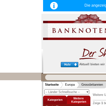
Die angezei
Aktuell bieten wir
Wir garantieren
schnellen, sicheren und zuverlä
Startseite
Europa
Grossbritannien
Service
-- Länder Schnellsuche --
▼
Schneller und sicherer Versand
-
Weitere U
Bestellungen werktags bis 14:00 Uhr, 
Weitere
Kategorien
noch am selben Tag verschickt werden
Kategorien
Zeige
1
b
(Versand mit DHL oder Deutsche Post)