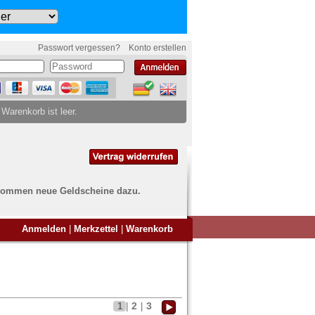
Passwort vergessen?
Konto erstellen
 Warenkorb ist leer.
ch kommen neue Geldscheine dazu.
en Sie Banknoten
Anmelden
|
Merkzettel
|
Warenkorb
ufen?
nd Sie bei uns genau richtig
ie uns einfach ein Übersichtsbild
nknoten an
info@banknoten.de
.
2
3
1
|
|
Informationen zum Ankauf finden