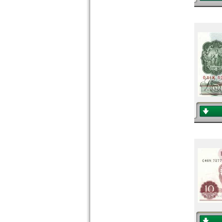
Schottland
Schweden
Schweiz
Serbien
Slowakei
Slowenien
Spanien
Spitzbergen
Tatarstan
Transnistrien
Tschechische Republik
Tschechoslowakei
Türkei
Ukraine
Ungarn
Vatikan
Weissrussland
Zypern