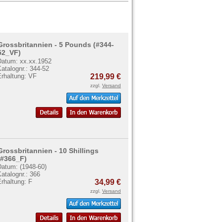
Grossbritannien - 5 Pounds (#344-
52_VF)
Datum: xx.xx.1952
atalognr.: 344-52
Erhaltung: VF
219,99 €
zzgl.
Versand
Grossbritannien - 10 Shillings
(#366_F)
Datum: (1948-60)
atalognr.: 366
rhaltung: F
34,99 €
zzgl.
Versand