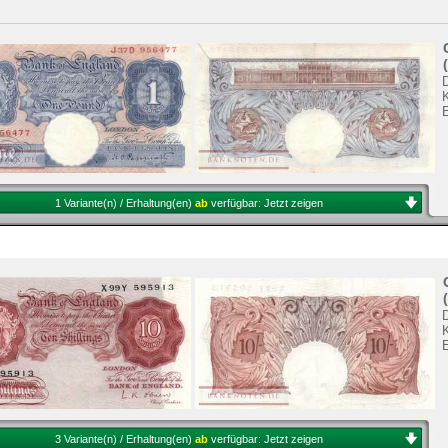
K
1 Variante(n) / Erhaltung(en)
ab
verfügbar:
Jetzt zeigen
K
3 Variante(n) / Erhaltung(en)
ab
verfügbar:
Jetzt zeigen