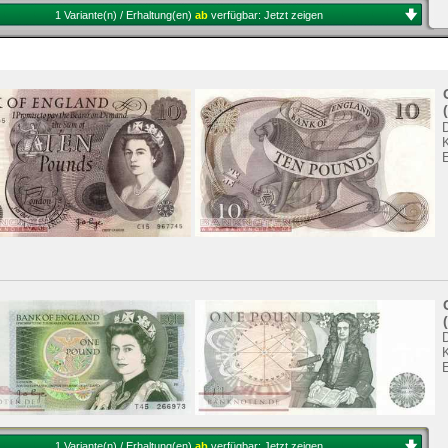
1 Variante(n) / Erhaltung(en)
ab
verfügbar:
Jetzt zeigen
K
K
1 Variante(n) / Erhaltung(en)
ab
verfügbar:
Jetzt zeigen