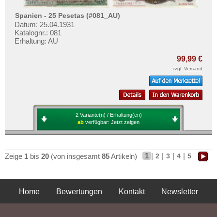
Spanien - 25 Pesetas (#081_AU)
Datum: 25.04.1931
Katalognr.: 081
Erhaltung: AU
99,99 €
zzgl.
Versand
2 Variante(n) / Erhaltung(en)
ab
verfügbar:
Jetzt zeigen
1
|
|
|
|
2
3
4
5
Zeige
1
bis
20
(von insgesamt
85
Artikeln)
Home
Bewertungen
Kontakt
Newsletter
Privatsphäre und Datenschutz
Impressum
AGB