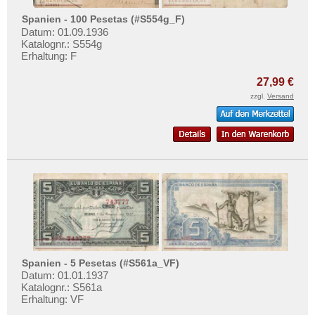
Spanien - 100 Pesetas (#S554g_F)
Datum: 01.09.1936
Katalognr.: S554g
Erhaltung: F
27,99 €
zzgl.
Versand
Spanien - 5 Pesetas (#S561a_VF)
Datum: 01.01.1937
Katalognr.: S561a
Erhaltung: VF