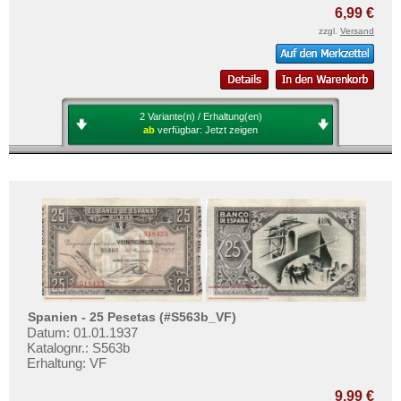
6,99 €
zzgl.
Versand
2 Variante(n) / Erhaltung(en)
ab
verfügbar:
Jetzt zeigen
Spanien - 25 Pesetas (#S563b_VF)
Datum: 01.01.1937
Katalognr.: S563b
Erhaltung: VF
9,99 €