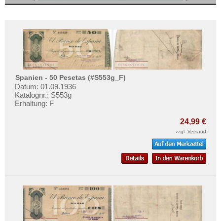
Mehr über...
Zahlungsbedingungen
Privatsphäre und Datenschutz
Widerrufsbelehrung
Liefer- und Versandkosten
Spanien - 50 Pesetas (#S553g_F)
AGB
Datum: 01.09.1936
Katalognr.: S553g
Impressum
Erhaltung: F
24,99 €
zzgl.
Versand