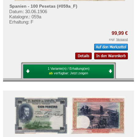
Spanien - 100 Pesetas (#059a_F)
Datum: 30.06.1906
Katalognr.: 059a
Erhaltung: F
99,99 €
zzgl.
Versand
1 Variante(n) / Erhaltung(en)
ab
verfügbar:
Jetzt zeigen