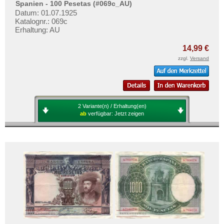
Spanien - 100 Pesetas (#069c_AU)
Datum: 01.07.1925
Katalognr.: 069c
Erhaltung: AU
14,99 €
zzgl.
Versand
2 Variante(n) / Erhaltung(en)
ab
verfügbar:
Jetzt zeigen