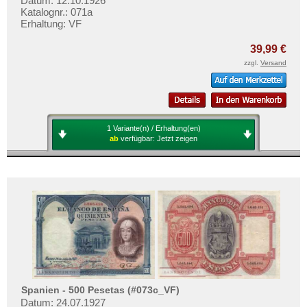
Datum: 12.10.1926
Katalognr.: 071a
Erhaltung: VF
39,99 €
zzgl.
Versand
1 Variante(n) / Erhaltung(en)
ab
verfügbar:
Jetzt zeigen
Spanien - 500 Pesetas (#073c_VF)
Datum: 24.07.1927