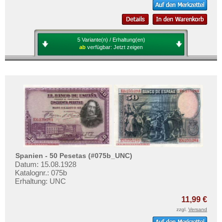
5 Variante(n) / Erhaltung(en)
ab
verfügbar:
Jetzt zeigen
Spanien - 50 Pesetas (#075b_UNC)
Datum: 15.08.1928
Katalognr.: 075b
Erhaltung: UNC
11,99 €
zzgl.
Versand