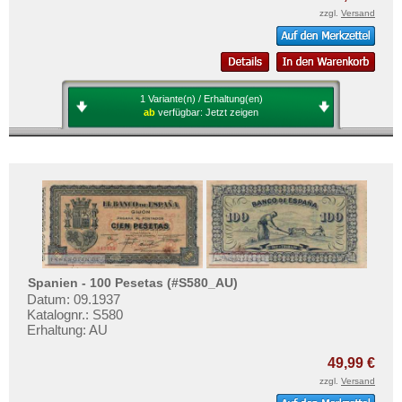
zzgl.
Versand
1 Variante(n) / Erhaltung(en)
ab
verfügbar:
Jetzt zeigen
Spanien - 100 Pesetas (#S580_AU)
Datum: 09.1937
Katalognr.: S580
Erhaltung: AU
49,99 €
zzgl.
Versand