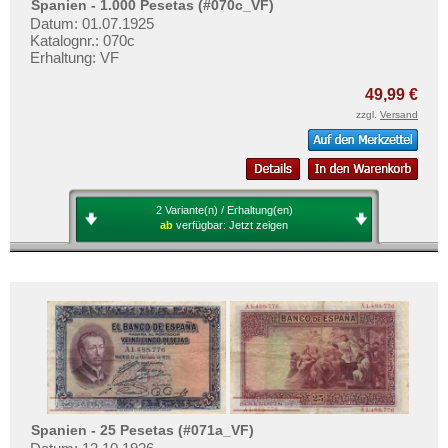
Spanien - 1.000 Pesetas (#070c_VF)
Datum: 01.07.1925
Katalognr.: 070c
Erhaltung: VF
49,99 €
zzgl.
Versand
2 Variante(n) / Erhaltung(en)
ab
verfügbar:
Jetzt zeigen
Spanien - 25 Pesetas (#071a_VF)