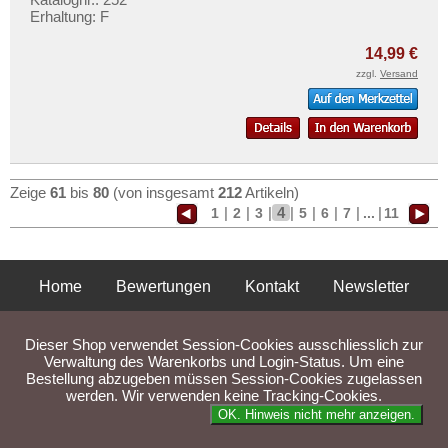
Erhaltung: F
14,99 €
zzgl.
Versand
Zeige
61
bis
80
(von insgesamt
212
Artikeln)
|
|
|
4
|
|
|
|
|
1
2
3
5
6
7
...
11
Home
Bewertungen
Kontakt
Newsletter
Privatsphäre und Datenschutz
Impressum
AGB
Dieser Shop verwendet Session-Cookies ausschliesslich zur
Liefer- und Versandkosten
Verwaltung des Warenkorbs und Login-Status. Um eine
Bestellung abzugeben müssen Session-Cookies zugelassen
werden. Wir verwenden keine Tracking-Cookies.
Parse Time: 0.081s
OK. Hinweis nicht mehr anzeigen.