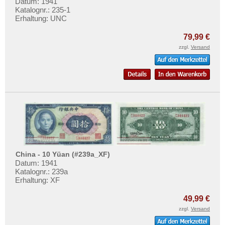
Datum: 1941
Katalognr.: 235-1
Erhaltung: UNC
79,99 €
zzgl.
Versand
China - 10 Yüan (#239a_XF)
Datum: 1941
Katalognr.: 239a
Erhaltung: XF
49,99 €
zzgl.
Versand