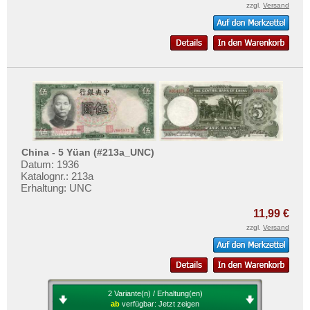
Philippinen
zzgl.
Versand
Portugiesisch Indien
Saudi Arabien
Singapur
Sri Lanka
Straits Settlements
Süd-Ossetien
Südkorea
China - 5 Yüan (#213a_UNC)
Datum: 1936
Syrien
Katalognr.: 213a
Erhaltung: UNC
Tadschikistan
Taiwan
11,99 €
zzgl.
Versand
Thailand
Timor
Turkmenistan
Usbekistan
2 Variante(n) / Erhaltung(en)
ab
verfügbar:
Jetzt zeigen