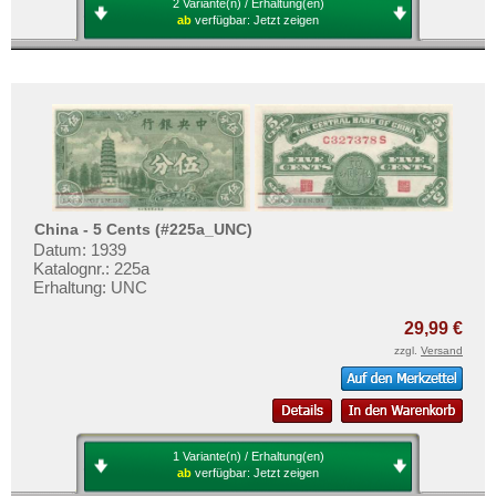
2 Variante(n) / Erhaltung(en)
ab
verfügbar:
Jetzt zeigen
China - 5 Cents (#225a_UNC)
Datum: 1939
Katalognr.: 225a
Erhaltung: UNC
29,99 €
zzgl.
Versand
1 Variante(n) / Erhaltung(en)
ab
verfügbar:
Jetzt zeigen