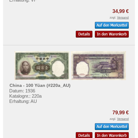
34,99 €
zzgl.
Versand
China - 100 Yüan (#220a_AU)
Datum: 1936
Katalognr.: 220a
Erhaltung: AU
79,99 €
zzgl.
Versand