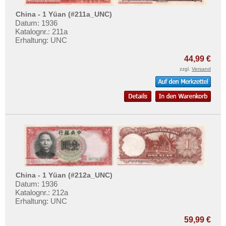
Laos
Mehr über...
China - 1 Yüan (#211a_UNC)
Libanon
Zahlungsbedingungen
Datum: 1936
Macao
Katalognr.: 211a
Privatsphäre und Datenschutz
Erhaltung: UNC
Malaya
Widerrufsbelehrung
44,99 €
Malaya & Britisch Borneo
Liefer- und Versandkosten
zzgl.
Versand
Malaysia
AGB
Malediven
Impressum
Mongolei
Myanmar
Nagorny Karabach
Nepal
Niederländisch Indien
China - 1 Yüan (#212a_UNC)
Nordkorea
Datum: 1936
Katalognr.: 212a
Oman
Erhaltung: UNC
Pakistan
59,99 €