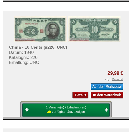
China - 10 Cents (#226_UNC)
Datum: 1940
Katalognr.: 226
Erhaltung: UNC
29,99 €
zzgl.
Versand
1 Variante(n) / Erhaltung(en)
ab
verfügbar:
Jetzt zeigen