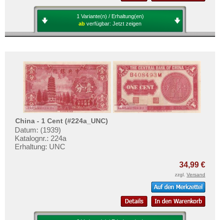
1 Variante(n) / Erhaltung(en)
ab
verfügbar:
Jetzt zeigen
China - 1 Cent (#224a_UNC)
Datum: (1939)
Katalognr.: 224a
Erhaltung: UNC
34,99 €
zzgl.
Versand