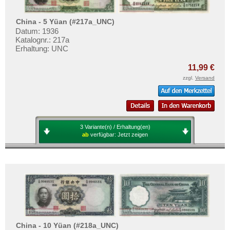
China - 5 Yüan (#217a_UNC)
Datum: 1936
Katalognr.: 217a
Erhaltung: UNC
11,99 €
zzgl.
Versand
3 Variante(n) / Erhaltung(en)
ab
verfügbar:
Jetzt zeigen
China - 10 Yüan (#218a_UNC)