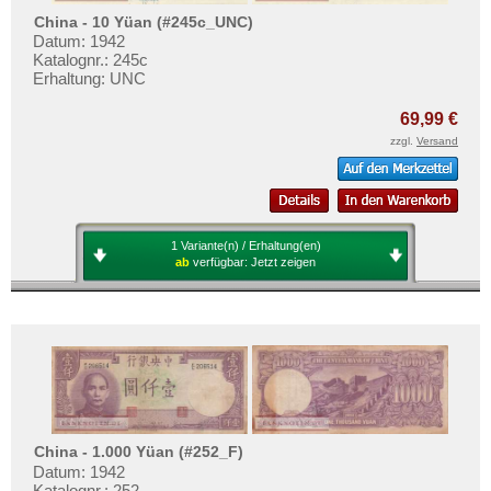
China - 10 Yüan (#245c_UNC)
Datum: 1942
Katalognr.: 245c
Erhaltung: UNC
69,99 €
zzgl.
Versand
1 Variante(n) / Erhaltung(en)
ab
verfügbar:
Jetzt zeigen
China - 1.000 Yüan (#252_F)
Datum: 1942
Katalognr.: 252