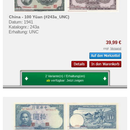
China - 100 Yüan (#243a_UNC)
Datum: 1941
Katalognr.: 243a
Erhaltung: UNC
39,99 €
zzgl.
Versand
2 Variante(n) / Erhaltung(en)
ab
verfügbar:
Jetzt zeigen