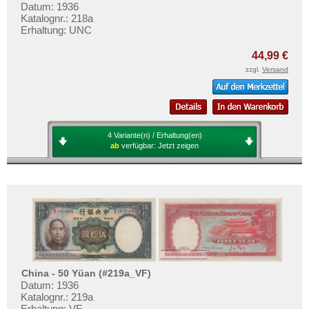
Datum: 1936
Katalognr.: 218a
Erhaltung: UNC
44,99 €
zzgl.
Versand
4 Variante(n) / Erhaltung(en)
ab
verfügbar:
Jetzt zeigen
China - 50 Yüan (#219a_VF)
Datum: 1936
Katalognr.: 219a
Erhaltung: VF