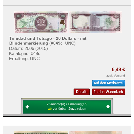
Trinidad und Tobago - 20 Dollars - mit
Blindenmarkierung (#049c_UNC)
Datum: 2006 (2015)
Katalognr.: 049c
Erhaltung: UNC
6,49 €
zzgl.
Versand
2 Variante(n) / Erhaltung(en)
ab
verfügbar:
Jetzt zeigen