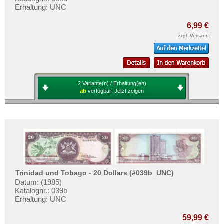
Erhaltung: UNC
6,99 €
zzgl.
Versand
2 Variante(n) / Erhaltung(en)
ab
verfügbar:
Jetzt zeigen
Trinidad und Tobago - 20 Dollars (#039b_UNC)
Datum: (1985)
Katalognr.: 039b
Erhaltung: UNC
59,99 €