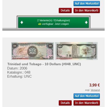
2 Variante(n) / Erhaltung(en)
ab
verfügbar:
Jetzt zeigen
Trinidad und Tobago - 10 Dollars (#048_UNC)
Datum: 2006
Katalognr.: 048
Erhaltung: UNC
3,99 €
zzgl.
Versand