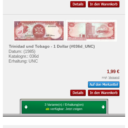
Trinidad und Tobago - 1 Dollar (#036d_UNC)
Datum: (1985)
Katalognr.: 036d
Erhaltung: UNC
1,99 €
zzgl.
Versand
3 Variante(n) / Erhaltung(en)
ab
verfügbar:
Jetzt zeigen