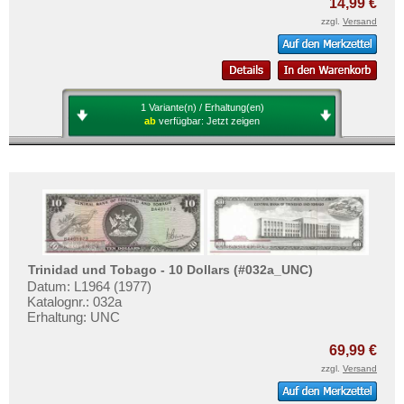
14,99 €
Mehr über...
zzgl.
Versand
Zahlungsbedingungen
Privatsphäre und Datenschutz
Widerrufsbelehrung
1 Variante(n) / Erhaltung(en)
Liefer- und Versandkosten
ab
verfügbar:
Jetzt zeigen
AGB
Impressum
Trinidad und Tobago - 10 Dollars (#032a_UNC)
Datum: L1964 (1977)
Katalognr.: 032a
Erhaltung: UNC
69,99 €
zzgl.
Versand