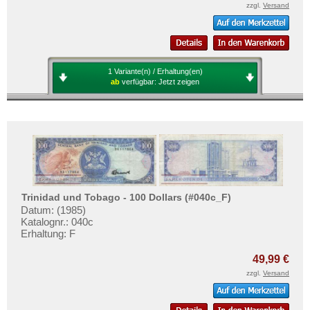
zzgl.
Versand
1 Variante(n) / Erhaltung(en)
ab
verfügbar:
Jetzt zeigen
Trinidad und Tobago - 100 Dollars (#040c_F)
Datum: (1985)
Katalognr.: 040c
Erhaltung: F
49,99 €
zzgl.
Versand