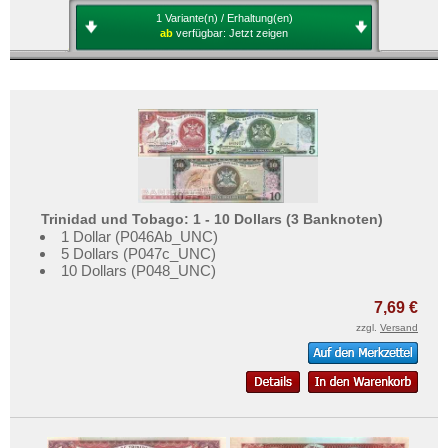
1 Variante(n) / Erhaltung(en)
ab
verfügbar:
Jetzt zeigen
Trinidad und Tobago: 1 - 10 Dollars (3 Banknoten)
1 Dollar (P046Ab_UNC)
5 Dollars (P047c_UNC)
10 Dollars (P048_UNC)
7,69 €
zzgl.
Versand