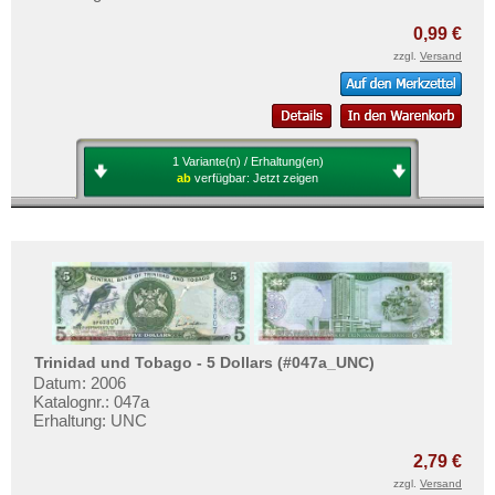
0,99 €
zzgl.
Versand
1 Variante(n) / Erhaltung(en)
ab
verfügbar:
Jetzt zeigen
Trinidad und Tobago - 5 Dollars (#047a_UNC)
Datum: 2006
Katalognr.: 047a
Erhaltung: UNC
2,79 €
zzgl.
Versand