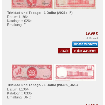
Testbanknoten
Banknotenbriefe
Trinidad und Tobago - 1 Dollar (#026c_F)
Kataloge
Datum: L1964
Katalognr.: 026c
Aufbewahrung
Erhaltung: F
Gutscheine
19,99 €
zzgl.
Versand
Ihre Bewertungen
Kontakt
Informationen
Preislisten
Ankauf
Erhaltungsgrade
Trinidad und Tobago - 1 Dollar (#030b_UNC)
Gratisbanknoten
Datum: L1964
Katalognr.: 030b
FAQ
Erhaltung: UNC