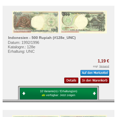
Indonesien - 500 Rupiah (#128e_UNC)
Datum: 1992/1996
Katalognr.: 128e
Erhaltung: UNC
1,19 €
zzgl.
Versand
10 Variante(n) / Erhaltung(en)
ab
verfügbar:
Jetzt zeigen