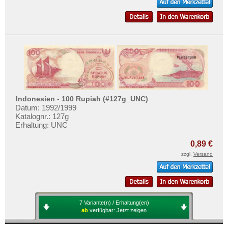
Indonesien - 100 Rupiah (#127g_UNC)
Datum: 1992/1999
Katalognr.: 127g
Erhaltung: UNC
0,89 €
zzgl.
Versand
7 Variante(n) / Erhaltung(en)
ab
verfügbar:
Jetzt zeigen