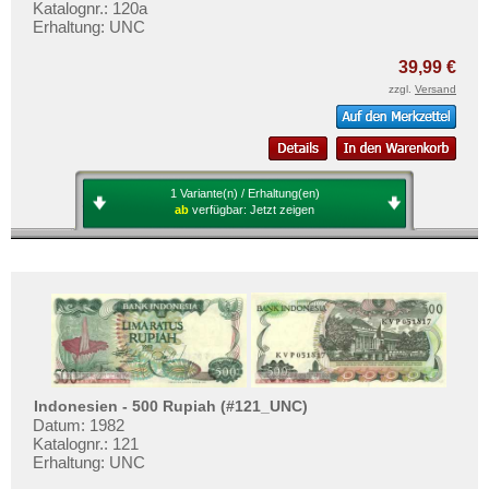
Katalognr.: 120a
Erhaltung: UNC
39,99 €
zzgl.
Versand
1 Variante(n) / Erhaltung(en)
ab
verfügbar:
Jetzt zeigen
Indonesien - 500 Rupiah (#121_UNC)
Datum: 1982
Katalognr.: 121
Erhaltung: UNC