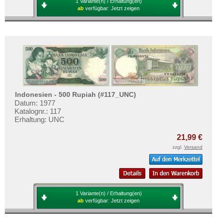
1 Variante(n) / Erhaltung(en)
ab
verfügbar:
Jetzt zeigen
Indonesien - 500 Rupiah (#117_UNC)
Datum: 1977
Katalognr.: 117
Erhaltung: UNC
21,99 €
zzgl.
Versand
1 Variante(n) / Erhaltung(en)
ab
verfügbar:
Jetzt zeigen