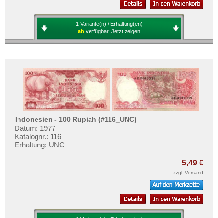
1 Variante(n) / Erhaltung(en)
ab
verfügbar:
Jetzt zeigen
Indonesien - 100 Rupiah (#116_UNC)
Datum: 1977
Katalognr.: 116
Erhaltung: UNC
5,49 €
zzgl.
Versand