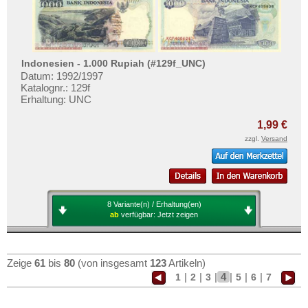
Indonesien - 1.000 Rupiah (#129f_UNC)
Datum: 1992/1997
Katalognr.: 129f
Erhaltung: UNC
1,99 €
zzgl.
Versand
8 Variante(n) / Erhaltung(en)
ab
verfügbar:
Jetzt zeigen
Zeige
61
bis
80
(von insgesamt
123
Artikeln)
|
|
|
4
|
|
|
1
2
3
5
6
7