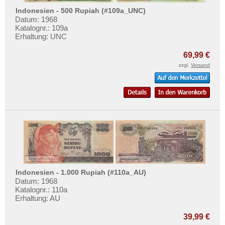
Malaya & Britisch Borneo
Mehr über...
Indonesien - 500 Rupiah (#109a_UNC)
Malaysia
Datum: 1968
Zahlungsbedingungen
Katalognr.: 109a
Malediven
Privatsphäre und Datenschutz
Erhaltung: UNC
Mongolei
Widerrufsbelehrung
69,99 €
Myanmar
Liefer- und Versandkosten
zzgl.
Versand
Nagorny Karabach
AGB
Nepal
Impressum
Niederländisch Indien
Nordkorea
Oman
Pakistan
Philippinen
Indonesien - 1.000 Rupiah (#110a_AU)
Datum: 1968
Portugiesisch Indien
Katalognr.: 110a
Saudi Arabien
Erhaltung: AU
Singapur
39,99 €