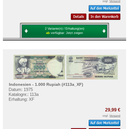
Sri Lanka
zzgl.
Versand
Straits Settlements
Süd-Ossetien
Südkorea
2 Variante(n) / Erhaltung(en)
ab
verfügbar:
Jetzt zeigen
Syrien
Tadschikistan
Taiwan
Thailand
Timor
Turkmenistan
Indonesien - 1.000 Rupiah (#113a_XF)
Usbekistan
Datum: 1975
Katalognr.: 113a
Vereinigte Arabische Emirate
Erhaltung: XF
Vietnam
29,99 €
Vietnam Süd
zzgl.
Versand