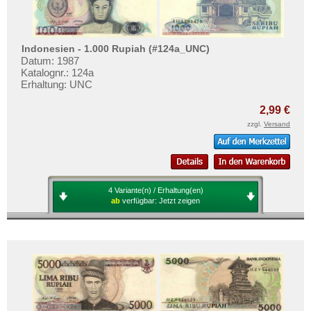
Indonesien - 1.000 Rupiah (#124a_UNC)
Datum: 1987
Katalognr.: 124a
Erhaltung: UNC
2,99 €
zzgl.
Versand
4 Variante(n) / Erhaltung(en)
ab
verfügbar:
Jetzt zeigen