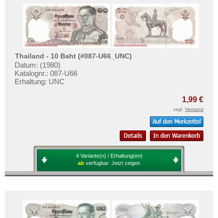
Thailand - 10 Baht (#087-U66_UNC)
Datum: (1980)
Katalognr.: 087-U66
Erhaltung: UNC
1,99 €
zzgl.
Versand
4 Variante(n) / Erhaltung(en)
ab
verfügbar:
Jetzt zeigen