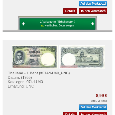
1 Variante(n) / Erhaltung(en)
ab
verfügbar:
Jetzt zeigen
Thailand - 1 Baht (#074d-U40_UNC)
Datum: (1955)
Katalognr.: 074d-U40
Erhaltung: UNC
8,99 €
zzgl.
Versand