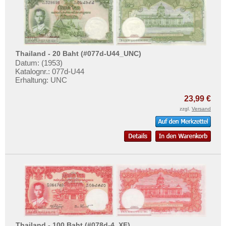
Thailand - 20 Baht (#077d-U44_UNC)
Datum: (1953)
Katalognr.: 077d-U44
Erhaltung: UNC
23,99 €
zzgl.
Versand
Thailand - 100 Baht (#078d-4_XF)