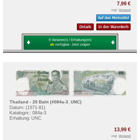
7,99 €
zzgl.
Versand
6 Variante(n) / Erhaltung(en)
ab
verfügbar:
Jetzt zeigen
Thailand - 20 Baht (#084a-3_UNC)
Datum: (1971-81)
Katalognr.: 084a-3
Erhaltung: UNC
13,99 €
zzgl.
Versand