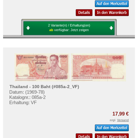
2 Variante(n) / Erhaltung(en)
ab
verfügbar:
Jetzt zeigen
Thailand - 100 Baht (#085a-2_VF)
Datum: (1969-78)
Katalognr.: 085a-2
Erhaltung: VF
17,99 €
zzgl.
Versand