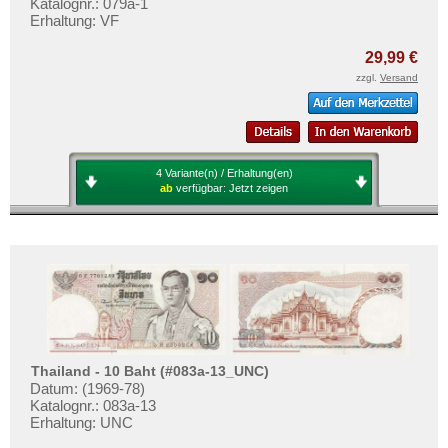
Katalognr.: 079a-1
Erhaltung: VF
29,99 €
zzgl.
Versand
4 Variante(n) / Erhaltung(en)
ab
verfügbar:
Jetzt zeigen
Thailand - 10 Baht (#083a-13_UNC)
Datum: (1969-78)
Katalognr.: 083a-13
Erhaltung: UNC