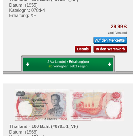
Datum: (1955)
Katalognr.: 078d-4
Erhaltung: XF
29,99 €
zzgl.
Versand
2 Variante(n) / Erhaltung(en)
ab
verfügbar:
Jetzt zeigen
Thailand - 100 Baht (#079a-1_VF)
Datum: (1968)