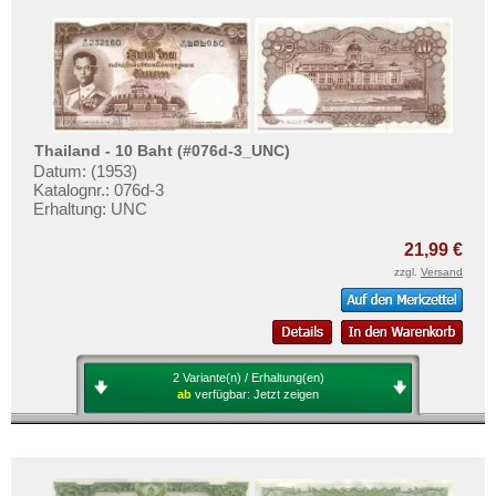
Thailand - 10 Baht (#076d-3_UNC)
Datum: (1953)
Katalognr.: 076d-3
Erhaltung: UNC
21,99 €
zzgl.
Versand
2 Variante(n) / Erhaltung(en)
ab
verfügbar:
Jetzt zeigen