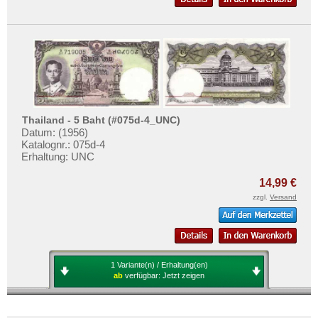
Thailand - 5 Baht (#075d-4_UNC)
Datum: (1956)
Katalognr.: 075d-4
Erhaltung: UNC
14,99 €
zzgl.
Versand
1 Variante(n) / Erhaltung(en)
ab
verfügbar:
Jetzt zeigen