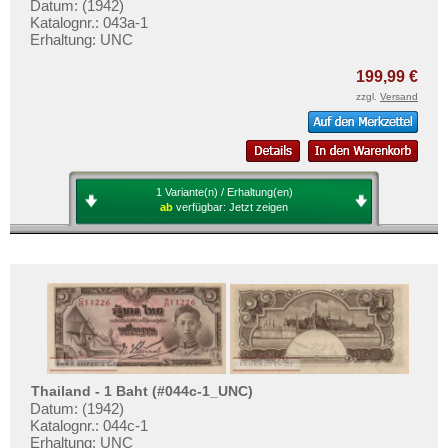
Vietnam Süd
Datum: (1942)
Testbanknoten
Katalognr.: 043a-1
Banknotenbriefe
Erhaltung: UNC
Kataloge
199,99 €
Aufbewahrung
zzgl.
Versand
Gutscheine
Ihre Bewertungen
1 Variante(n) / Erhaltung(en)
Kontakt
ab
verfügbar:
Jetzt zeigen
Informationen
Preislisten
Ankauf
Erhaltungsgrade
Gratisbanknoten
Thailand - 1 Baht (#044c-1_UNC)
FAQ
Datum: (1942)
Katalognr.: 044c-1
Erhaltung: UNC