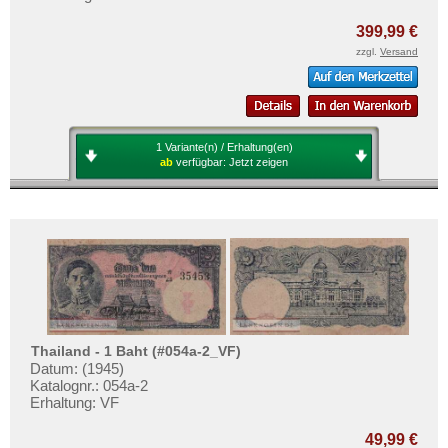
Mehr über...
399,99 €
Zahlungsbedingungen
zzgl.
Versand
Privatsphäre und Datenschutz
Widerrufsbelehrung
Liefer- und Versandkosten
1 Variante(n) / Erhaltung(en)
AGB
ab
verfügbar:
Jetzt zeigen
Impressum
Thailand - 1 Baht (#054a-2_VF)
Datum: (1945)
Katalognr.: 054a-2
Erhaltung: VF
49,99 €