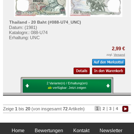
Thailand - 20 Baht (#088-U74_UNC)
Datum: (1981)
Katalognr.: 088-U74
Erhaltung: UNC
2,99 €
zzgl.
Versand
2 Variante(n) / Erhaltung(en)
ab
verfügbar:
Jetzt zeigen
1
|
|
|
2
3
4
Zeige
1
bis
20
(von insgesamt
72
Artikeln)
Home
Bewertungen
Kontakt
Newsletter