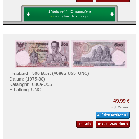
1 Variante(n) / Erhaltung(en)
ab
verfügbar:
Jetzt zeigen
Thailand - 500 Baht (#086a-U55_UNC)
Datum: (1975-88)
Katalognr.: 086a-U55
Erhaltung: UNC
49,99 €
zzgl.
Versand