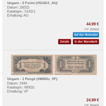
Mehr über...
Ungarn - 2 Forint (#S142r1_AU)
Datum: 18(52)
Zahlungsbedingungen
Katalognr.: S142r1
Erhaltung: AU
Privatsphäre und Datenschutz
44,99 €
Widerrufsbelehrung
zzgl.
Versand
Liefer- und Versandkosten
AGB
Impressum
Ungarn - 1 Pengö (#M002c_VF)
Datum: 1944
Katalognr.: M002c
Erhaltung: VF
24,99 €
zzgl.
Versand