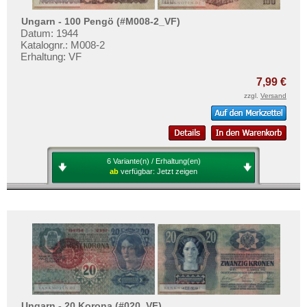
Ungarn - 100 Pengö (#M008-2_VF)
Datum: 1944
Katalognr.: M008-2
Erhaltung: VF
7,99 €
zzgl.
Versand
6 Variante(n) / Erhaltung(en)
ab
verfügbar:
Jetzt zeigen
Ungarn - 20 Korona (#020_VF)