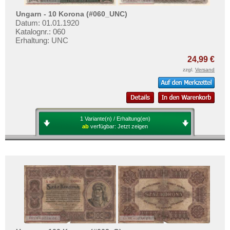
Ungarn - 10 Korona (#060_UNC)
Datum: 01.01.1920
Katalognr.: 060
Erhaltung: UNC
24,99 €
zzgl.
Versand
1 Variante(n) / Erhaltung(en)
ab
verfügbar:
Jetzt zeigen