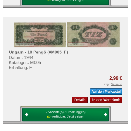
ab
verfügbar:
Jetzt zeigen
Ungarn - 10 Pengö (#M005_F)
Datum: 1944
Katalognr.: M005
Erhaltung: F
2,99 €
zzgl.
Versand
2 Variante(n) / Erhaltung(en)
ab
verfügbar:
Jetzt zeigen