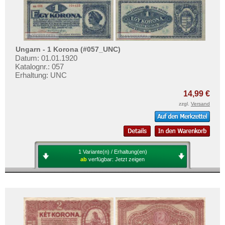
Ungarn - 1 Korona (#057_UNC)
Datum: 01.01.1920
Katalognr.: 057
Erhaltung: UNC
14,99 €
zzgl.
Versand
1 Variante(n) / Erhaltung(en)
ab
verfügbar:
Jetzt zeigen