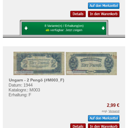
8 Variante(n) / Erhaltung(en)
ab
verfügbar:
Jetzt zeigen
Ungarn - 2 Pengö (#M003_F)
Datum: 1944
Katalognr.: M003
Erhaltung: F
2,99 €
zzgl.
Versand