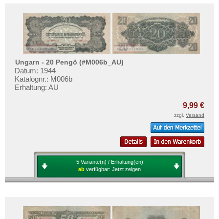
Ungarn - 20 Pengö (#M006b_AU)
Datum: 1944
Katalognr.: M006b
Erhaltung: AU
9,99 €
zzgl.
Versand
5 Variante(n) / Erhaltung(en)
ab
verfügbar:
Jetzt zeigen