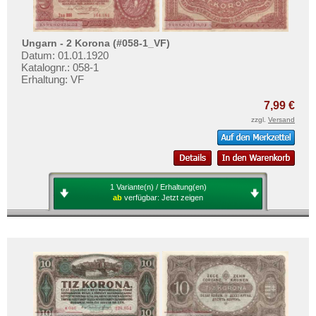
Ungarn - 2 Korona (#058-1_VF)
Datum: 01.01.1920
Katalognr.: 058-1
Erhaltung: VF
7,99 €
zzgl.
Versand
1 Variante(n) / Erhaltung(en)
ab
verfügbar:
Jetzt zeigen