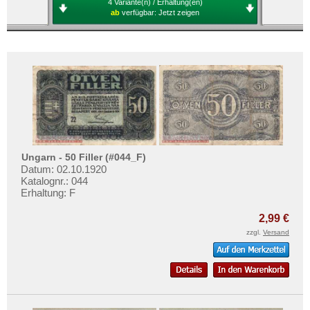
4 Variante(n) / Erhaltung(en)
ab
verfügbar:
Jetzt zeigen
Ungarn - 50 Filler (#044_F)
Datum: 02.10.1920
Katalognr.: 044
Erhaltung: F
2,99 €
zzgl.
Versand