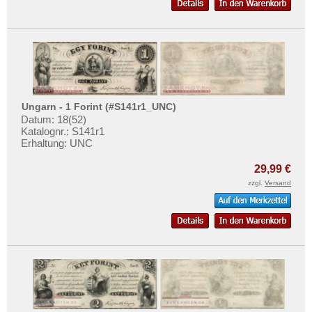
Zypern
Testbanknoten
Banknotenbriefe
Kataloge
Aufbewahrung
Gutscheine
Ungarn - 1 Forint (#S141r1_UNC)
Datum: 18(52)
Ihre Bewertungen
Katalognr.: S141r1
Erhaltung: UNC
Kontakt
29,99 €
Informationen
zzgl.
Versand
Preislisten
Ankauf
Erhaltungsgrade
Gratisbanknoten
FAQ