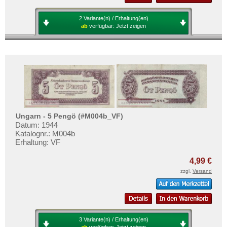
2 Variante(n) / Erhaltung(en)
ab
verfügbar:
Jetzt zeigen
Ungarn - 5 Pengö (#M004b_VF)
Datum: 1944
Katalognr.: M004b
Erhaltung: VF
4,99 €
zzgl.
Versand
3 Variante(n) / Erhaltung(en)