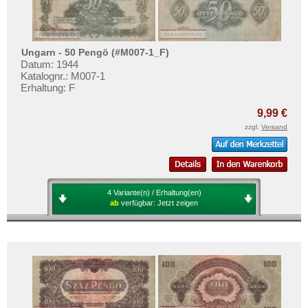
Ungarn - 50 Pengö (#M007-1_F)
Datum: 1944
Katalognr.: M007-1
Erhaltung: F
9,99 €
zzgl.
Versand
4 Variante(n) / Erhaltung(en)
ab
verfügbar:
Jetzt zeigen