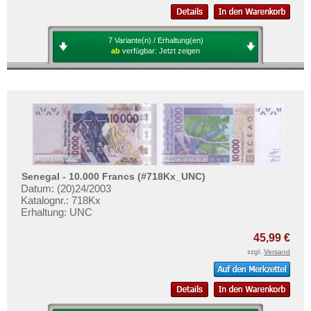
7 Variante(n) / Erhaltung(en)
ab
verfügbar:
Jetzt zeigen
Senegal - 10.000 Francs (#718Kx_UNC)
Datum: (20)24/2003
Katalognr.: 718Kx
Erhaltung: UNC
45,99 €
zzgl.
Versand