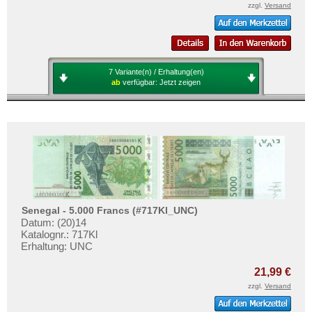
zzgl.
Versand
7 Variante(n) / Erhaltung(en)
ab
verfügbar:
Jetzt zeigen
Senegal - 5.000 Francs (#717Kl_UNC)
Datum: (20)14
Katalognr.: 717Kl
Erhaltung: UNC
21,99 €
zzgl.
Versand