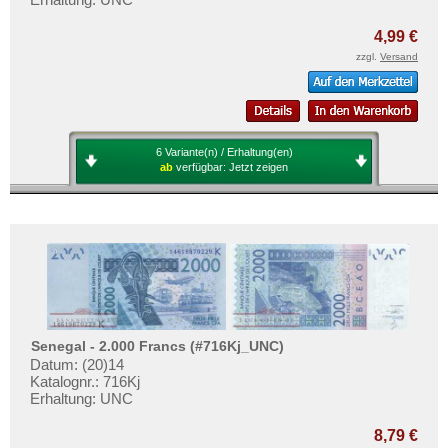
Mehr über...
4,99 €
Zahlungsbedingungen
zzgl.
Versand
Privatsphäre und Datenschutz
Widerrufsbelehrung
Liefer- und Versandkosten
6 Variante(n) / Erhaltung(en)
AGB
ab
verfügbar:
Jetzt zeigen
Impressum
Senegal - 2.000 Francs (#716Kj_UNC)
Datum: (20)14
Katalognr.: 716Kj
Erhaltung: UNC
8,79 €