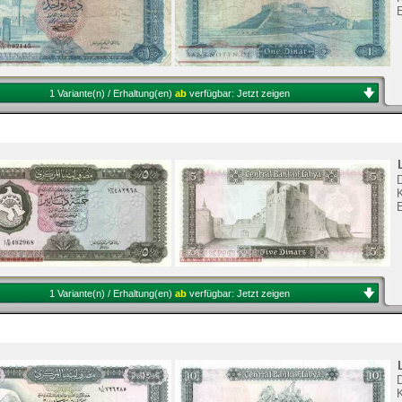
E
1 Variante(n) / Erhaltung(en)
ab
verfügbar:
Jetzt zeigen
K
1 Variante(n) / Erhaltung(en)
ab
verfügbar:
Jetzt zeigen
K