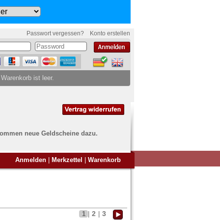
Passwort vergessen?
Konto erstellen
 Warenkorb ist leer.
ch kommen neue Geldscheine dazu.
en Sie Banknoten
Anmelden
|
Merkzettel
|
Warenkorb
ufen?
nd Sie bei uns genau richtig
ie uns einfach ein Übersichtsbild
nknoten an
info@banknoten.de
.
2
3
1
|
|
Informationen zum Ankauf finden