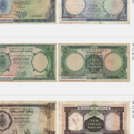
E
K
K