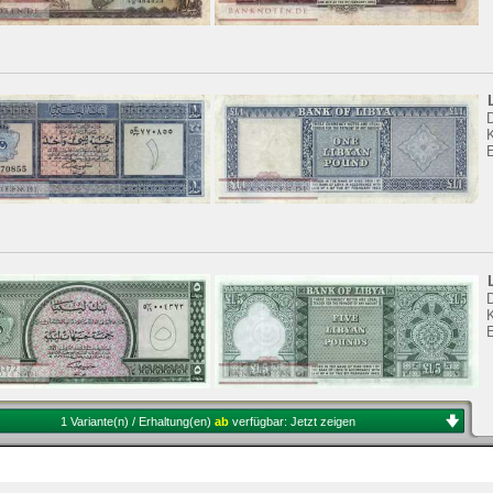
K
E
K
1 Variante(n) / Erhaltung(en)
ab
verfügbar:
Jetzt zeigen