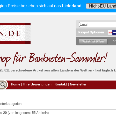
gten Preise beziehen sich
auf das
Lieferland
:
Ihr
 26.811 verschiedene Artikel aus allen Ländern der Welt an - fast tägli
Möcht
Home
|
Ihre Bewertungen
|
Kontakt
|
Newsletter
Alle Lieferungen, auch ins Ausland
, werden
von uns voll versichert. Sie haben
kein Risiko
verka
ssigen
falls die Sendung verloren geht oder beschädigt
Dann si
wird.
Senden S
Absolute Zuverlässigkeit:
sowohl in puncto
nterkategorien:
Ihrer Ba
können
Service als auch in der Qualität unserer
.
Banknoten
is
20
(von insgesamt
55
Artikeln)
Weitere 