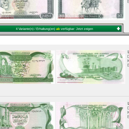
4 Variante(n) / Erhaltung(en)
ab
verfügbar:
Jetzt zeigen
K