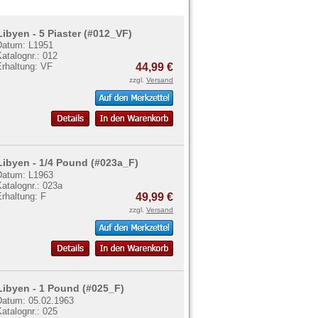
Libyen - 5 Piaster (#012_VF)
Datum: L1951
atalognr.: 012
Erhaltung: VF
44,99 €
zzgl.
Versand
Libyen - 1/4 Pound (#023a_F)
Datum: L1963
atalognr.: 023a
rhaltung: F
49,99 €
zzgl.
Versand
Libyen - 1 Pound (#025_F)
Datum: 05.02.1963
atalognr.: 025