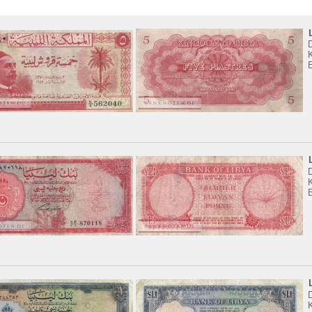
K
K
E
K