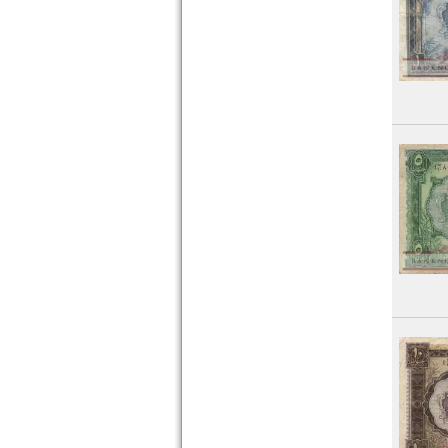
Tunesien
Uganda
Westafrikanische Staaten
Zaire
Zentralafrikanische Republik
Zentralafrikanische Staaten
Zimbabwe