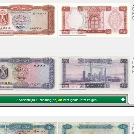
K
K
3 Variante(n) / Erhaltung(en)
ab
verfügbar:
Jetzt zeigen
K