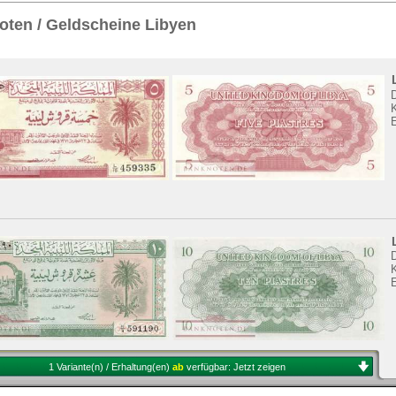
Sie
hier
.
ten / Geldscheine Libyen
K
K
1 Variante(n) / Erhaltung(en)
ab
verfügbar:
Jetzt zeigen