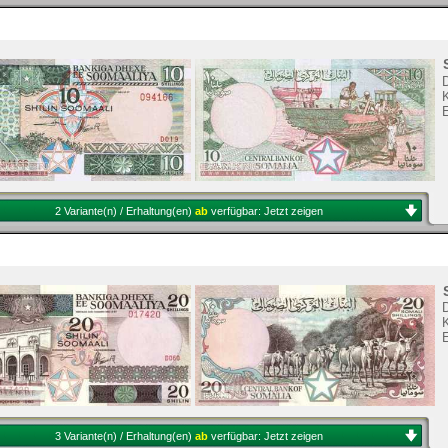
K
2 Variante(n) / Erhaltung(en)
ab
verfügbar:
Jetzt zeigen
K
3 Variante(n) / Erhaltung(en)
ab
verfügbar:
Jetzt zeigen