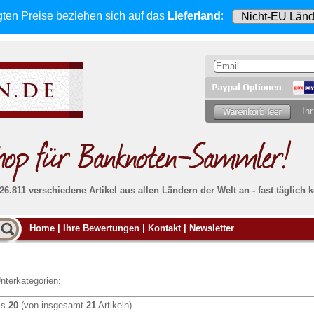
gten Preise beziehen sich
auf das
Lieferland
:
Ihr
 26.811 verschiedene Artikel aus allen Ländern der Welt an - fast tägli
Möcht
Home
|
Ihre Bewertungen
|
Kontakt
|
Newsletter
Alle Lieferungen, auch ins Ausland
, werden
von uns voll versichert. Sie haben
kein Risiko
verka
ssigen
falls die Sendung verloren geht oder beschädigt
Dann si
wird.
Senden S
Absolute Zuverlässigkeit:
sowohl in puncto
nterkategorien:
Ihrer Ba
können
Service als auch in der Qualität unserer
.
Banknoten
is
20
(von insgesamt
21
Artikeln)
Weitere 