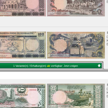
K
E
1 Variante(n) / Erhaltung(en)
ab
verfügbar:
Jetzt zeigen
K