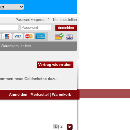
Passwort vergessen?
Konto erstellen
 Warenkorb ist leer.
ch kommen neue Geldscheine dazu.
en Sie Banknoten
Anmelden
|
Merkzettel
|
Warenkorb
ufen?
nd Sie bei uns genau richtig
ie uns einfach ein Übersichtsbild
nknoten an
info@banknoten.de
.
2
1
|
Informationen zum Ankauf finden