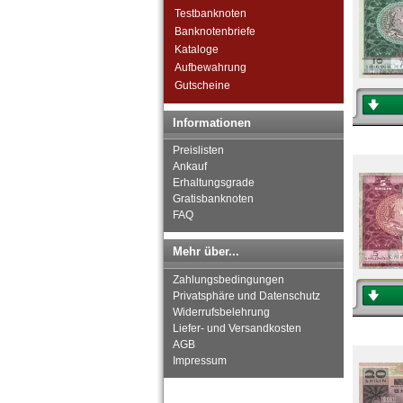
Tschad
Testbanknoten
Tunesien
Banknotenbriefe
Uganda
Kataloge
Westafrikanische Staaten
Aufbewahrung
Zaire
Gutscheine
Zentralafrikanische Republik
Zentralafrikanische Staaten
Informationen
Zimbabwe
Preislisten
Ankauf
Erhaltungsgrade
Gratisbanknoten
FAQ
Mehr über...
Zahlungsbedingungen
Privatsphäre und Datenschutz
Widerrufsbelehrung
Liefer- und Versandkosten
AGB
Impressum