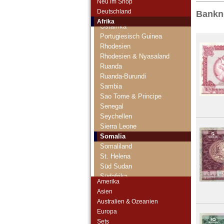
Neu im Shop
Niger
Deutschland
Bankno
Nigeria
Afrika
Ostafrika
Portugiesisch Guinea
Rhodesien
Rhodesien & Nyasaland
Ruanda
Ruanda-Burundi
Sambia
Sao Tome & Principe
Senegal
Seychellen
Sierra Leone
Somalia
Somaliland
St. Helena
Süd Sudan
Südafrika
Amerika
Sudan
Asien
Swaziland
Australien & Ozeanien
Tansania
Europa
Togo
Sets