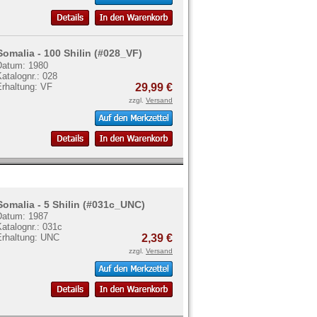
Somalia - 100 Shilin (#028_VF)
Datum: 1980
atalognr.: 028
Erhaltung: VF
29,99 €
zzgl.
Versand
Somalia - 5 Shilin (#031c_UNC)
Datum: 1987
atalognr.: 031c
Erhaltung: UNC
2,39 €
zzgl.
Versand