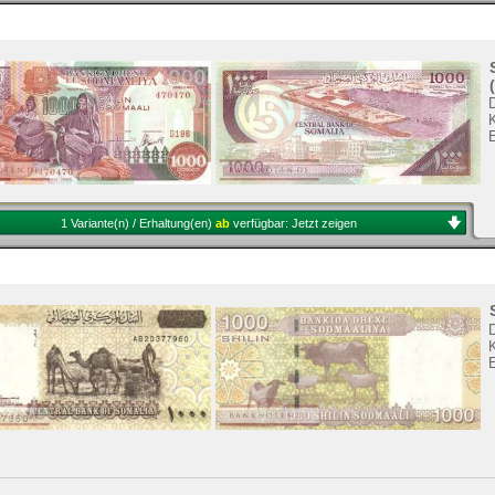
1 Variante(n) / Erhaltung(en)
ab
verfügbar:
Jetzt zeigen
K