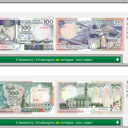
K
3 Variante(n) / Erhaltung(en)
ab
verfügbar:
Jetzt zeigen
K
3 Variante(n) / Erhaltung(en)
ab
verfügbar:
Jetzt zeigen