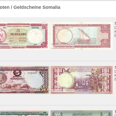
Sie
hier
.
ten / Geldscheine Somalia
K
K