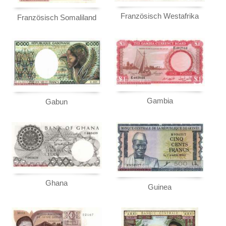
Rhodesien
Französisch Westafrika
Französisch Somaliland
Rhodesien & Nyasaland
Ruanda
Ruanda-Burundi
Sambia
Sao Tome & Principe
Senegal
Gambia
Gabun
Seychellen
Sierra Leone
Somalia
Somaliland
St. Helena
Ghana
Guinea
Süd Sudan
Südafrika
Sudan