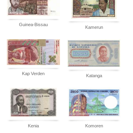
Swaziland
Tansania
Togo
Guinea-Bissau
Kamerun
Tschad
Tunesien
Uganda
Westafrikanische Staaten
Zaire
Kap Verden
Katanga
Zentralafrikanische Republik
Zentralafrikanische Staaten
Zimbabwe
Kenia
Komoren