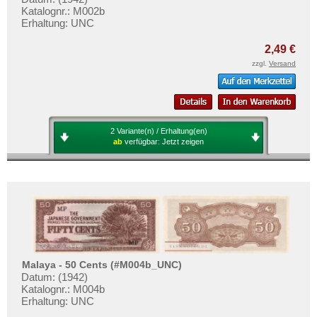
Katalognr.: M002b
Erhaltung: UNC
2,49 €
zzgl.
Versand
2 Variante(n) / Erhaltung(en)
ab
verfügbar:
Jetzt zeigen
Malaya - 50 Cents (#M004b_UNC)
Datum: (1942)
Katalognr.: M004b
Erhaltung: UNC