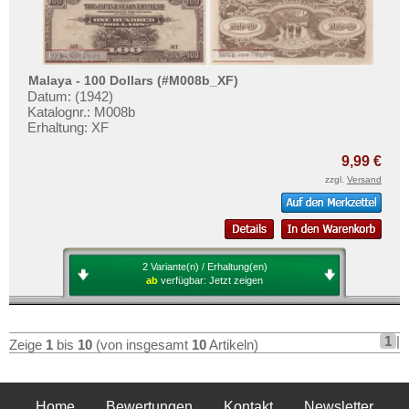
Malaya - 100 Dollars (#M008b_XF)
Datum: (1942)
Katalognr.: M008b
Erhaltung: XF
9,99 €
zzgl.
Versand
2 Variante(n) / Erhaltung(en)
ab
verfügbar:
Jetzt zeigen
1
|
Zeige
1
bis
10
(von insgesamt
10
Artikeln)
Home
Bewertungen
Kontakt
Newsletter