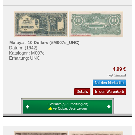
Malaya - 10 Dollars (#M007c_UNC)
Datum: (1942)
Katalognr.: M007c
Erhaltung: UNC
4,99 €
zzgl.
Versand
1 Variante(n) / Erhaltung(en)
ab
verfügbar:
Jetzt zeigen