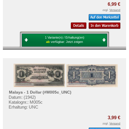
6,99 €
zzgl.
Versand
1 Variante(n) / Erhaltung(en)
ab
verfügbar:
Jetzt zeigen
Malaya - 1 Dollar (#M005c_UNC)
Datum: (1942)
Katalognr.: M005c
Erhaltung: UNC
3,99 €
zzgl.
Versand