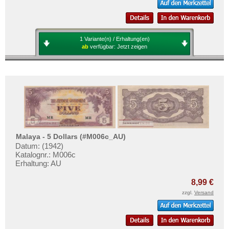
1 Variante(n) / Erhaltung(en)
ab
verfügbar:
Jetzt zeigen
Malaya - 5 Dollars (#M006c_AU)
Datum: (1942)
Katalognr.: M006c
Erhaltung: AU
8,99 €
zzgl.
Versand