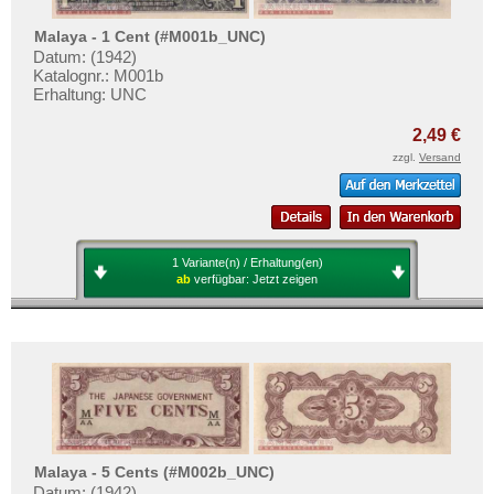
Malaya - 1 Cent (#M001b_UNC)
Datum: (1942)
Katalognr.: M001b
Erhaltung: UNC
2,49 €
zzgl.
Versand
1 Variante(n) / Erhaltung(en)
ab
verfügbar:
Jetzt zeigen
Malaya - 5 Cents (#M002b_UNC)
Datum: (1942)