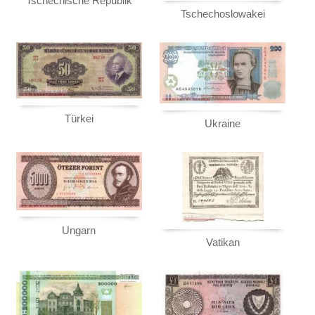
Tschechische Republik
Tschechoslowakei
Türkei
Ukraine
Ungarn
Vatikan