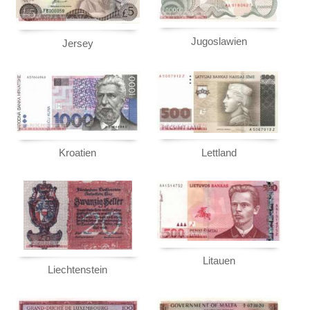
Türkei
Ukraine
Jugoslawien
Jersey
Ungarn
Vatikan
Weissrussland
Zypern
Lettland
Kroatien
Litauen
Liechtenstein