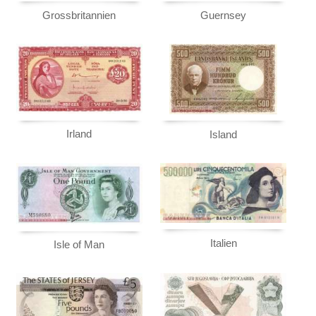
Russland
Grossbritannien
Guernsey
Saarland
San Marino
Schottland
Schweden
Schweiz
Irland
Island
Serbien
Slowakei
Slowenien
Spanien
Spitzbergen
Tatarstan
Italien
Isle of Man
Transnistrien
Tschechische Republik
Tschechoslowakei