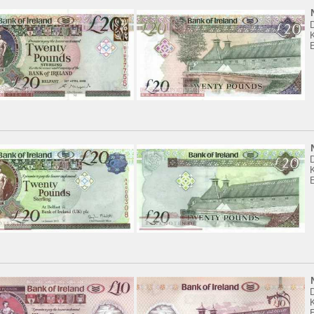
K
K
K