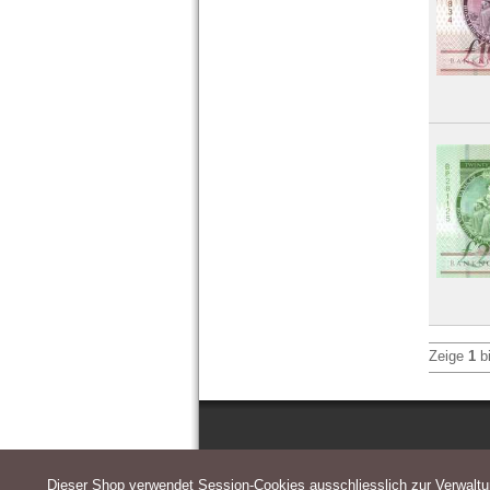
Weissrussland
Zypern
Zeige
1
b
Dieser Shop verwendet Session-Cookies ausschliesslich zur Verwalt