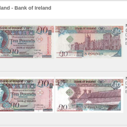
Sie
hier
.
land - Bank of Ireland
K