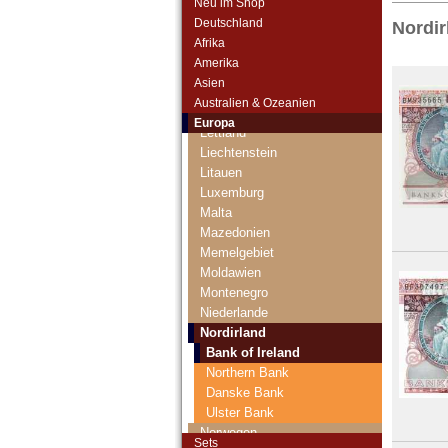
Neu im Shop
Island
Deutschland
Nordir
Isle of Man
Afrika
Italien
Amerika
Jersey
Asien
Jugoslawien
Australien & Ozeanien
Kroatien
Europa
Lettland
Liechtenstein
Litauen
Luxemburg
Malta
Mazedonien
Memelgebiet
Moldawien
Montenegro
Niederlande
Nordirland
Bank of Ireland
Northern Bank
Danske Bank
Ulster Bank
Norwegen
Sets