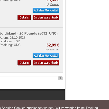
zzgl.
Versand
Nordirland - 20 Pounds (#092_UNC)
Datum: 02.10.2017
atalognr.: 092
Erhaltung: UNC
52,99 €
zzgl.
Versand
1
|
n Session-Cookies zugelassen werden. Wir verwenden keine Tracking-