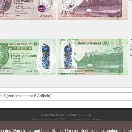
K
is
6
(von insgesamt
6
Artikeln)
Shopsoftware
by Gambio.de © 2011
eCommerce Engine © 2006
xt:Commerce Shopsoftware
ung des Warenkorbs und Login-Status. Um eine Bestellung abzugeben müsse