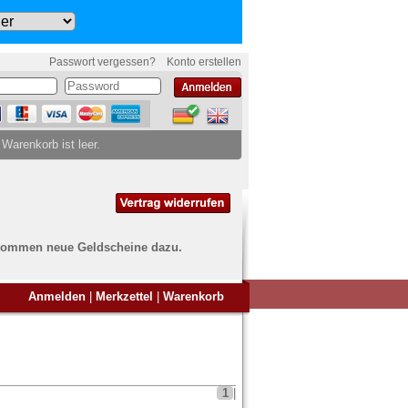
Passwort vergessen?
Konto erstellen
 Warenkorb ist leer.
ch kommen neue Geldscheine dazu.
en Sie Banknoten
Anmelden
|
Merkzettel
|
Warenkorb
ufen?
nd Sie bei uns genau richtig
ie uns einfach ein Übersichtsbild
nknoten an
info@banknoten.de
.
1
|
Informationen zum Ankauf finden