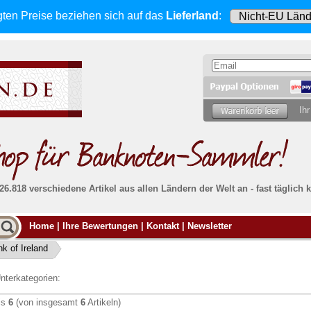
gten Preise beziehen sich
auf das
Lieferland
:
Ihr
 26.818 verschiedene Artikel aus allen Ländern der Welt an - fast tägli
Möcht
Home
|
Ihre Bewertungen
|
Kontakt
|
Newsletter
Alle Lieferungen, auch ins Ausland
, werden
von uns voll versichert. Sie haben
kein Risiko
verka
ssigen
falls die Sendung verloren geht oder beschädigt
k of Ireland
Dann si
wird.
Senden S
Absolute Zuverlässigkeit:
sowohl in puncto
nterkategorien:
Ihrer Ba
können
Service als auch in der Qualität unserer
.
Banknoten
is
6
(von insgesamt
6
Artikeln)
Weitere 