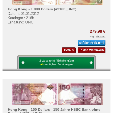
Laos
Mehr über...
Libanon
Hong Kong - 1.000 Dollars (#216b_UNC)
Zahlungsbedingungen
Datum: 01.01.2012
Macao
Katalognr.: 216b
Privatsphäre und Datenschutz
Erhaltung: UNC
Malaya
Widerrufsbelehrung
Malaya & Britisch Borneo
279,99 €
Liefer- und Versandkosten
zzgl.
Versand
Malaysia
AGB
Malediven
Impressum
Mongolei
Myanmar
2 Variante(n) / Erhaltung(en)
ab
verfügbar:
Jetzt zeigen
Nagorny Karabach
Nepal
Niederländisch Indien
Nordkorea
Oman
Pakistan
Hong Kong - 150 Dollars - 150 Jahre HSBC Bank ohne