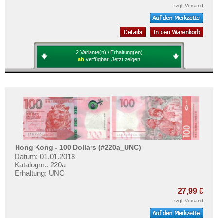
zzgl.
Versand
2 Variante(n) / Erhaltung(en)
ab
verfügbar:
Jetzt zeigen
Hong Kong - 100 Dollars (#220a_UNC)
Datum: 01.01.2018
Katalognr.: 220a
Erhaltung: UNC
27,99 €
zzgl.
Versand