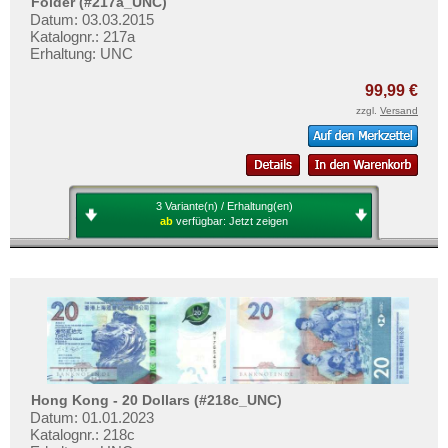
Folder (#217a_UNC)
Philippinen
Datum: 03.03.2015
Portugiesisch Indien
Katalognr.: 217a
Erhaltung: UNC
Saudi Arabien
99,99 €
Singapur
zzgl.
Versand
Sri Lanka
Straits Settlements
Süd-Ossetien
3 Variante(n) / Erhaltung(en)
Südkorea
ab
verfügbar:
Jetzt zeigen
Syrien
Tadschikistan
Taiwan
Thailand
Timor
Turkmenistan
Hong Kong - 20 Dollars (#218c_UNC)
Datum: 01.01.2023
Usbekistan
Katalognr.: 218c