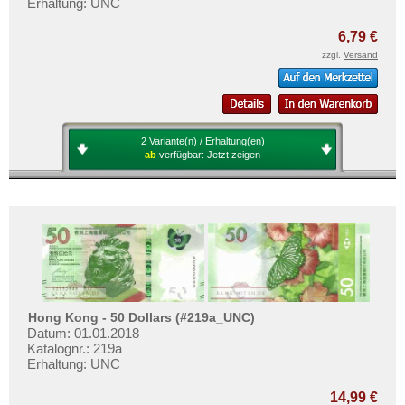
Erhaltung: UNC
Vereinigte Arabische Emirate
Vietnam
6,79 €
zzgl.
Versand
Vietnam Süd
2 Variante(n) / Erhaltung(en)
ab
verfügbar:
Jetzt zeigen
Hong Kong - 50 Dollars (#219a_UNC)
Datum: 01.01.2018
Katalognr.: 219a
Erhaltung: UNC
14,99 €