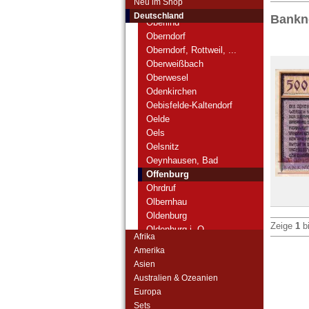
Neu im Shop
Oberkirch, Oppenau, ...
Deutschland
Bankn
Oberlind
Oberndorf
Oberndorf, Rottweil, ...
Oberweißbach
Oberwesel
Odenkirchen
Oebisfelde-Kaltendorf
Oelde
Oels
Oelsnitz
Oeynhausen, Bad
Offenburg
Ohrdruf
Olbernhau
Oldenburg
Zeige
1
b
Oldenburg i. O.
Afrika
Oldesloe, Bad
Amerika
Oldisleben
Asien
Oos-Baden
Australien & Ozeanien
Oppurg
Europa
Oranienbaum
Sets