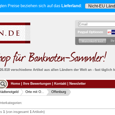
gten Preise beziehen sich
auf das
Lieferland
:
Ihr
 26.818 verschiedene Artikel aus allen Ländern der Welt an - fast tägli
Möcht
Home
|
Ihre Bewertungen
|
Kontakt
|
Newsletter
Alle Lieferungen, auch ins Ausland
, werden
von uns voll versichert. Sie haben
kein Risiko
verka
ssigen
falls die Sendung verloren geht oder beschädigt
tädtenotgeld
Orte mit O...
Offenburg
Dann si
wird.
Senden S
Absolute Zuverlässigkeit:
sowohl in puncto
nterkategorien:
Ihrer Ba
können
Service als auch in der Qualität unserer
.
Banknoten
is
1
(von insgesamt
1
Artikeln)
Weitere 