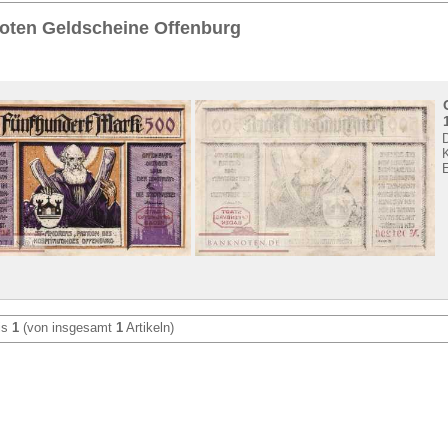
Sie
hier
.
oten Geldscheine Offenburg
K
is
1
(von insgesamt
1
Artikeln)