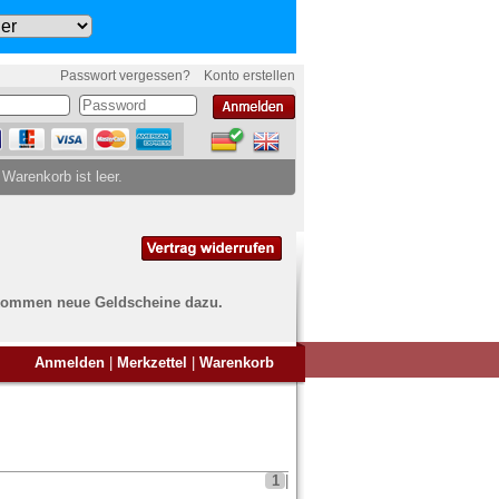
Passwort vergessen?
Konto erstellen
 Warenkorb ist leer.
ch kommen neue Geldscheine dazu.
en Sie Banknoten
Anmelden
|
Merkzettel
|
Warenkorb
ufen?
nd Sie bei uns genau richtig
ie uns einfach ein Übersichtsbild
nknoten an
info@banknoten.de
.
1
|
Informationen zum Ankauf finden