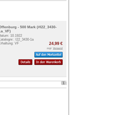
Offenburg - 500 Mark (#I22_3430-
1a_VF)
Datum: 10.1922
atalognr.: I22_3430-1a
Erhaltung: VF
24,99 €
zzgl.
Versand
1
|