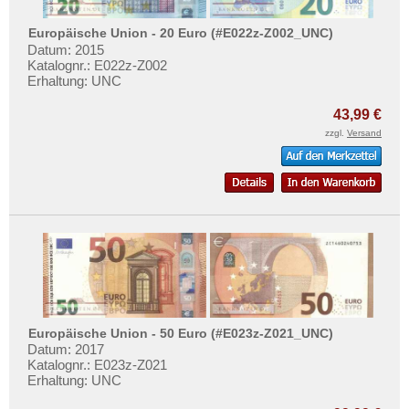
Jugoslawien
Mehr über...
Kroatien
Europäische Union - 20 Euro (#E022z-Z002_UNC)
Zahlungsbedingungen
Datum: 2015
Lettland
Katalognr.: E022z-Z002
Privatsphäre und Datenschutz
Erhaltung: UNC
Liechtenstein
Widerrufsbelehrung
43,99 €
Litauen
Liefer- und Versandkosten
zzgl.
Versand
Luxemburg
AGB
Malta
Impressum
Mazedonien
Memelgebiet
Moldawien
Montenegro
Niederlande
Europäische Union - 50 Euro (#E023z-Z021_UNC)
Nordirland
Datum: 2017
Norwegen
Katalognr.: E023z-Z021
Erhaltung: UNC
Österreich