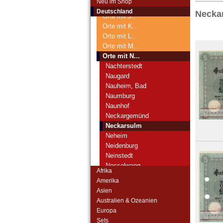
Neu im Shop
Orte mit I...
Deutschland
Necka
Orte mit J...
Orte mit K...
Orte mit L...
Orte mit M...
Orte mit N...
Nachterstedt
Naugard
Nauheim, Bad
Naumburg
Naunhof
Neckargemünd
Neckarsulm
Neheim
Neidenburg
Neinstedt
Nesselwang
Afrika
Netzschkau
Amerika
Neu-Astenberg
Asien
Neubrandenburg
Australien & Ozeanien
Neubukow
Europa
Neuenahr, Bad
Sets