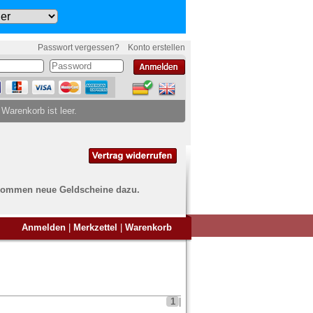
Passwort vergessen?
Konto erstellen
 Warenkorb ist leer.
ch kommen neue Geldscheine dazu.
en Sie Banknoten
Anmelden
|
Merkzettel
|
Warenkorb
ufen?
nd Sie bei uns genau richtig
ie uns einfach ein Übersichtsbild
nknoten an
info@banknoten.de
.
1
|
Informationen zum Ankauf finden