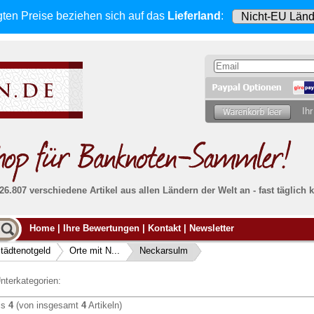
gten Preise beziehen sich
auf das
Lieferland
:
Ihr
 26.807 verschiedene Artikel aus allen Ländern der Welt an - fast tägli
Möcht
Home
|
Ihre Bewertungen
|
Kontakt
|
Newsletter
Alle Lieferungen, auch ins Ausland
, werden
von uns voll versichert. Sie haben
kein Risiko
verka
ssigen
falls die Sendung verloren geht oder beschädigt
tädtenotgeld
Orte mit N...
Neckarsulm
Dann si
wird.
Senden S
Absolute Zuverlässigkeit:
sowohl in puncto
nterkategorien:
Ihrer Ba
können
Service als auch in der Qualität unserer
.
Banknoten
is
4
(von insgesamt
4
Artikeln)
Weitere 