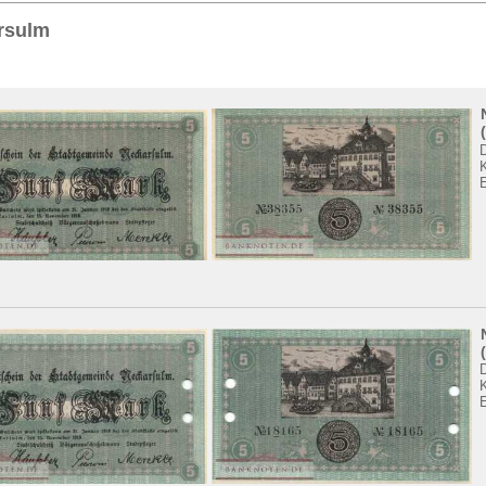
Sie
hier
.
rsulm