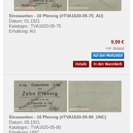
Emmendingen
Testbanknoten
Emmerich
Banknotenbriefe
Einswarden - 10 Pfennig (#TVA1620-05-75_AU)
Ems, Bad
Kataloge
Datum: 01.1921
Katalognr.: TVA1620-05-75
Ennigerloh
Aufbewahrung
Erhaltung: AU
Erbach im Odenwald
Gutscheine
9,99 €
Erfurt
zzgl.
Versand
Ihre Bewertungen
Erkelenz
Kontakt
Erlangen
Eschershausen
Informationen
Eschwege
Preislisten
Esens
Ankauf
Esingen
Erhaltungsgrade
Essen
Gratisbanknoten
Esslingen
Einswarden - 10 Pfennig (#TVA1620-05-80_UNC)
FAQ
Datum: 05.1921
Ettal
Katalognr.: TVA1620-05-80
Erhaltung: UNC