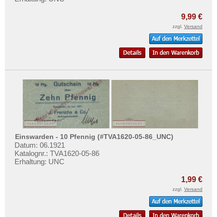
Ettenheim
Mehr über...
Eutin
9,99 €
Zahlungsbedingungen
zzgl.
Versand
Orte mit F...
Privatsphäre und Datenschutz
Orte mit G...
Widerrufsbelehrung
Orte mit H...
Liefer- und Versandkosten
Orte mit I...
AGB
Orte mit J...
Impressum
Orte mit K...
Orte mit L...
Orte mit M...
Einswarden - 10 Pfennig (#TVA1620-05-86_UNC)
Datum: 06.1921
Orte mit N...
Katalognr.: TVA1620-05-86
Orte mit O...
Erhaltung: UNC
Orte mit P...
1,99 €
Orte mit Q...
zzgl.
Versand
Orte mit R...