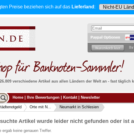
gten Preise beziehen sich
auf das
Lieferland
:
Ihr
 26.809 verschiedene Artikel aus allen Ländern der Welt an - fast tägli
Möcht
Home
|
Ihre Bewertungen
|
Kontakt
|
Newsletter
Alle Lieferungen, auch ins Ausland
, werden
von uns voll versichert. Sie haben
kein Risiko
verka
ssigen
falls die Sendung verloren geht oder beschädigt
tädtenotgeld
Orte mit N...
Neumarkt in Schlesien
Dann si
wird.
Senden S
Absolute Zuverlässigkeit:
sowohl in puncto
suchte Artikel wurde leider nicht gefunden oder ist a
Ihrer Ba
können
Service als auch in der Qualität unserer
.
Banknoten
 ergab keine genauen Treffer.
Weitere 