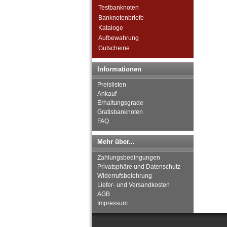
Neinstedt
Testbanknoten
Nesselwang
Banknotenbriefe
Netzschkau
Kataloge
Neu-Astenberg
Aufbewahrung
Neubrandenburg
Gutscheine
Neubukow
Neuenahr, Bad
Informationen
Neugraben-Hausbruch
Neuhaus (Mecklenburg-
Preislisten
Schwerin)
Ankauf
Neuhaus /Westfalen
Erhaltungsgrade
Neuhaus a. Oste
Gratisbanknoten
Neuhaus am Rennweg
FAQ
Neuhaus an der Elbe
Neukalen
Mehr über...
Neukloster
Zahlungsbedingungen
Neumühlen-Dietrichsdorf
Privatsphäre und Datenschutz
Neumünster
Widerrufsbelehrung
Neundorf
Liefer- und Versandkosten
Neunhofen
AGB
Neunkirchen-Saar
Impressum
Neuötting
Neurode