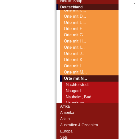
Neu im Shop
Orte mit B...
'
'
Deutschland
Orte mit C...
Orte mit D...
Orte mit E...
Orte mit F...
Orte mit G...
Orte mit H...
Orte mit I...
Orte mit J...
Orte mit K...
Orte mit L...
Orte mit M...
Orte mit N...
Nachterstedt
Naugard
Nauheim, Bad
Naumburg
Afrika
Naunhof
Amerika
Neckargemünd
Asien
Neckarsulm
Australien & Ozeanien
Neheim
Europa
Neidenburg
Sets