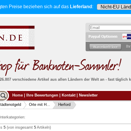
gten Preise beziehen sich
auf das
Lieferland
:
Ihr
 26.807 verschiedene Artikel aus allen Ländern der Welt an - fast tägli
Möcht
Home
|
Ihre Bewertungen
|
Kontakt
|
Newsletter
Alle Lieferungen, auch ins Ausland
, werden
von uns voll versichert. Sie haben
kein Risiko
verka
ssigen
falls die Sendung verloren geht oder beschädigt
tädtenotgeld
Orte mit H...
Herford
Dann si
wird.
Senden S
Absolute Zuverlässigkeit:
sowohl in puncto
nterkategorien:
Ihrer Ba
können
Service als auch in der Qualität unserer
.
Banknoten
is
5
(von insgesamt
5
Artikeln)
Weitere 