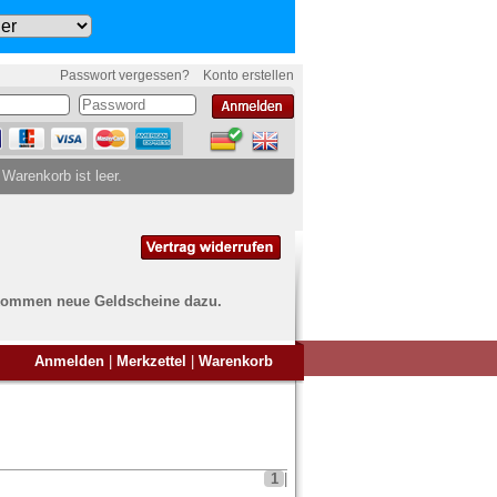
Passwort vergessen?
Konto erstellen
 Warenkorb ist leer.
ch kommen neue Geldscheine dazu.
en Sie Banknoten
Anmelden
|
Merkzettel
|
Warenkorb
ufen?
nd Sie bei uns genau richtig
ie uns einfach ein Übersichtsbild
nknoten an
info@banknoten.de
.
1
|
Informationen zum Ankauf finden