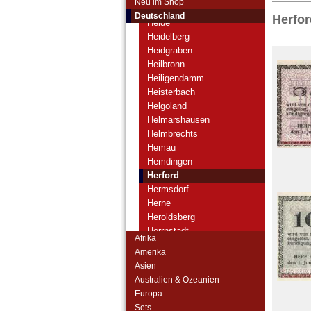
Neu im Shop
Heessen
Deutschland
Herfor
Heide
Heidelberg
Heidgraben
Heilbronn
Heiligendamm
Heisterbach
Helgoland
Helmarshausen
Helmbrechts
Hemau
Hemdingen
Herford
Hermsdorf
Herne
Heroldsberg
Herrnstadt
Afrika
Hersfeld
Amerika
Herstelle
Asien
Herzlake
Australien & Ozeanien
Hessisch Oldendorf
Europa
Hildburghausen
Sets