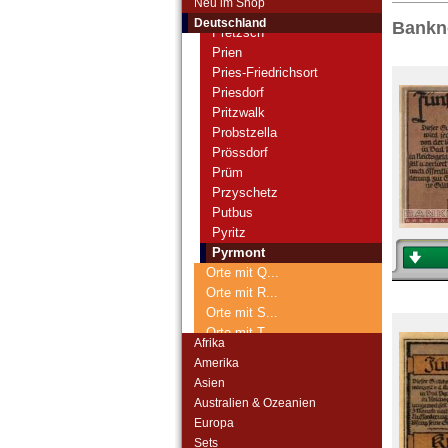
Neu im Shop
Preetz
Deutschland
Bankn
Pretzsch
Prien
Pries-Friedrichsort
Priesdorf
Pritzwalk
Probstzella
Prössdorf
Prüm
Przyschetz
Putbus
Pyritz
Pyrmont
Orte mit Q...
Orte mit R...
Orte mit S...
Orte mit T...
Afrika
Orte mit U...
Amerika
Orte mit V...
Asien
Orte mit W...
Australien & Ozeanien
Orte mit X...
Europa
Orte mit Z...
Sets