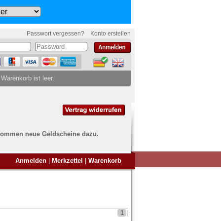
Passwort vergessen?
Konto erstellen
 Warenkorb ist leer.
ch kommen neue Geldscheine dazu.
en Sie Banknoten
Anmelden
|
Merkzettel
|
Warenkorb
ufen?
nd Sie bei uns genau richtig
ie uns einfach ein Übersichtsbild
nknoten an
info@banknoten.de
.
1
|
Informationen zum Ankauf finden