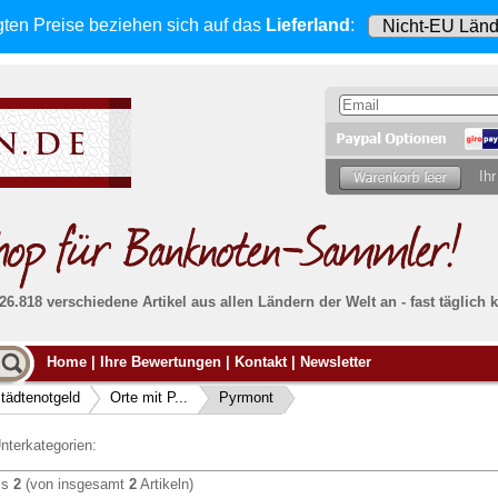
gten Preise beziehen sich
auf das
Lieferland
:
Ihr
 26.818 verschiedene Artikel aus allen Ländern der Welt an - fast tägli
Möcht
Home
|
Ihre Bewertungen
|
Kontakt
|
Newsletter
Alle Lieferungen, auch ins Ausland
, werden
von uns voll versichert. Sie haben
kein Risiko
verka
ssigen
falls die Sendung verloren geht oder beschädigt
tädtenotgeld
Orte mit P...
Pyrmont
Dann si
wird.
Senden S
Absolute Zuverlässigkeit:
sowohl in puncto
nterkategorien:
Ihrer Ba
können
Service als auch in der Qualität unserer
.
Banknoten
is
2
(von insgesamt
2
Artikeln)
Weitere 