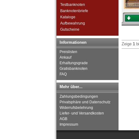
Testbanknoten
Banknotenbriefe
Kataloge
Aufbewahrung
Gutscheine
Informationen
Zeige
1
b
Preislisten
Ankauf
Erhaltungsgrade
Gratisbanknoten
FAQ
Mehr über...
Zahlungsbedingungen
Privatsphäre und Datenschutz
Widerrufsbelehrung
Liefer- und Versandkosten
AGB
Impressum