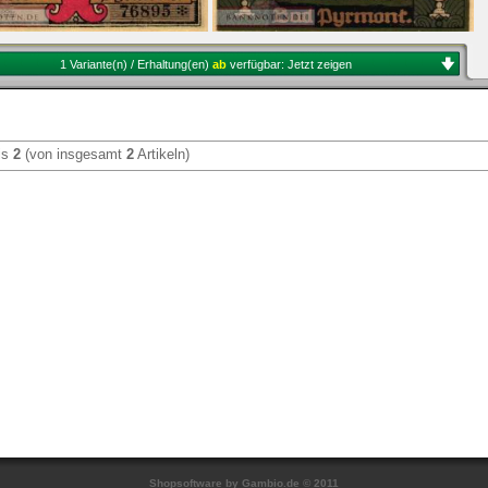
1 Variante(n) / Erhaltung(en)
ab
verfügbar:
Jetzt zeigen
is
2
(von insgesamt
2
Artikeln)
Shopsoftware
by Gambio.de © 2011