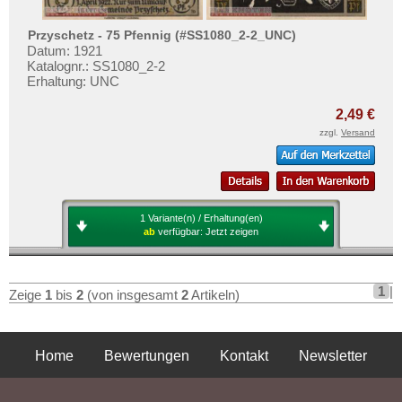
Orte mit V...
Testbanknoten
Orte mit W...
Przyschetz - 75 Pfennig (#SS1080_2-2_UNC)
Banknotenbriefe
Datum: 1921
Orte mit X...
Kataloge
Katalognr.: SS1080_2-2
Orte mit Z...
Erhaltung: UNC
Aufbewahrung
2,49 €
Gutscheine
zzgl.
Versand
Ihre Bewertungen
Kontakt
1 Variante(n) / Erhaltung(en)
Informationen
ab
verfügbar:
Jetzt zeigen
Preislisten
Ankauf
1
|
Zeige
1
bis
2
(von insgesamt
2
Artikeln)
Erhaltungsgrade
Gratisbanknoten
Home
Bewertungen
Kontakt
Newsletter
FAQ
Privatsphäre und Datenschutz
Impressum
AGB