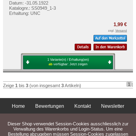
Nied am Main
Mehr über...
Datum: -31.05.1922
Katalognr.: SS0949_1-3
Nieder-Marsberg
Zahlungsbedingungen
Erhaltung: UNC
Niederlahnstein
Privatsphäre und Datenschutz
1,99 €
Nieheim
Widerrufsbelehrung
zzgl.
Versand
Niendorf
Liefer- und Versandkosten
Nienhagen
AGB
Nimptsch
Impressum
1 Variante(n) / Erhaltung(en)
Norddorf auf Amrum
ab
verfügbar:
Jetzt zeigen
Norden
Nordenham
1
|
Zeige
1
bis
3
(von insgesamt
3
Artikeln)
Norder- und Süderdithmarschen
Norderney
Home
Bewertungen
Kontakt
Newsletter
Nordhausen
Privatsphäre und Datenschutz
Impressum
AGB
Nördlingen
Dieser Shop verwendet Session-Cookies ausschliesslich zur
Liefer- und Versandkosten
Nörenberg
Verwaltung des Warenkorbs und Login-Status. Um eine
Bestellung abzugeben müssen Session-Cookies zugelassen