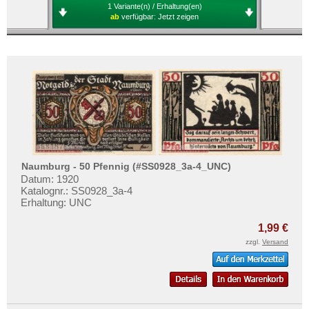
1 Variante(n) / Erhaltung(en)
ab
verfügbar:
Jetzt zeigen
Naumburg - 50 Pfennig (#SS0928_3a-4_UNC)
Datum: 1920
Katalognr.: SS0928_3a-4
Erhaltung: UNC
1,99 €
zzgl.
Versand