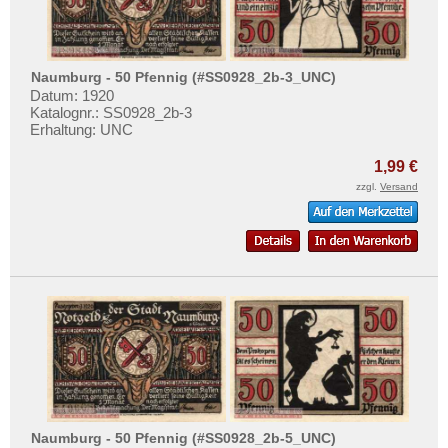
Neunhofen
Mehr über...
Neunkirchen-Saar
Zahlungsbedingungen
Neuötting
Privatsphäre und Datenschutz
Naumburg - 50 Pfennig (#SS0928_2b-3_UNC)
Neurode
Datum: 1920
Widerrufsbelehrung
Katalognr.: SS0928_2b-3
Neuruppin
Erhaltung: UNC
Liefer- und Versandkosten
Neusalz
AGB
1,99 €
Neuss
zzgl.
Versand
Impressum
Neustadt (Mecklenburg-Schwerin)
Neustadt a. Saale
Neustadt a.d. Orla
Neustadt am Rübenberge
Neustadt bei Coburg
Neustadt i. Holstein
Neustadt im Schwarzwald
Neustädtel i. Schlesien
Naumburg - 50 Pfennig (#SS0928_2b-5_UNC)