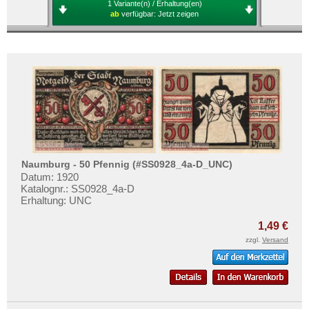
1 Variante(n) / Erhaltung(en)
ab
verfügbar:
Jetzt zeigen
Naumburg - 50 Pfennig (#SS0928_4a-D_UNC)
Datum: 1920
Katalognr.: SS0928_4a-D
Erhaltung: UNC
1,49 €
zzgl.
Versand