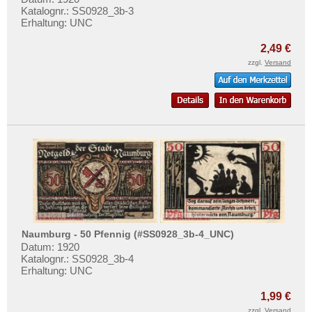
Katalognr.: SS0928_3b-3
Erhaltung: UNC
2,49 €
zzgl.
Versand
Naumburg - 50 Pfennig (#SS0928_3b-4_UNC)
Datum: 1920
Katalognr.: SS0928_3b-4
Erhaltung: UNC
1,99 €
zzgl.
Versand