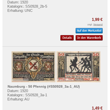
Neustettin
Datum: 1920
Katalognr.: SS0928_2b-5
Neustrelitz
Erhaltung: UNC
Neuwied
1,99 €
Niebüll
zzgl.
Versand
Nied am Main
Nieder-Marsberg
Niederlahnstein
Nieheim
Niendorf
Nienhagen
Nimptsch
Norddorf auf Amrum
Naumburg - 50 Pfennig (#SS0928_3a-1_AU)
Norden
Datum: 1920
Katalognr.: SS0928_3a-1
Nordenham
Erhaltung: AU
Norder- und Süderdithmarschen
1,49 €