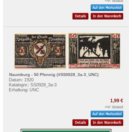
zzgl.
Versand
Orte mit V...
Orte mit W...
Orte mit X...
Orte mit Z...
Naumburg - 50 Pfennig (#SS0928_3a-3_UNC)
Datum: 1920
Katalognr.: SS0928_3a-3
Erhaltung: UNC
1,99 €
zzgl.
Versand