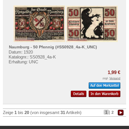
Naumburg - 50 Pfennig (#SS0928_4a-K_UNC)
Datum: 1920
Katalognr.: SS0928_4a-K
Erhaltung: UNC
1,99 €
zzgl.
Versand
1
|
2
Zeige
1
bis
20
(von insgesamt
31
Artikeln)