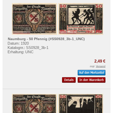
Naumburg - 50 Pfennig (#SS0928_3b-1_UNC)
Datum: 1920
Katalognr.: SS0928_3b-1
Erhaltung: UNC
2,49 €
zzgl.
Versand