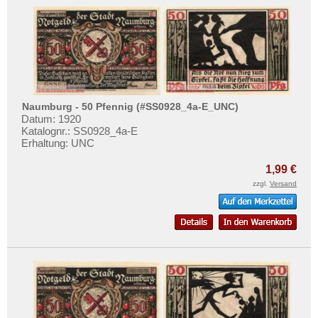
Naumburg - 50 Pfennig (#SS0928_4a-E_UNC)
Datum: 1920
Katalognr.: SS0928_4a-E
Erhaltung: UNC
1,99 €
zzgl.
Versand