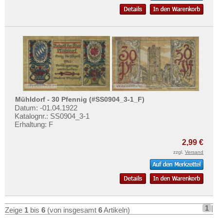
Mühldorf - 30 Pfennig (#SS0904_3-1_F)
Datum: -01.04.1922
Katalognr.: SS0904_3-1
Erhaltung: F
2,99 €
zzgl.
Versand
1
|
Zeige
1
bis
6
(von insgesamt
6
Artikeln)