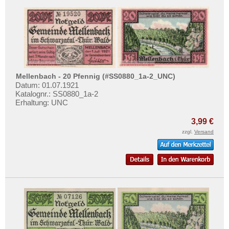
Mirow
Testbanknoten
Mittenwald
Banknotenbriefe
Mittenwalde
Kataloge
Mitterteich
Aufbewahrung
Moers
Gutscheine
Mellenbach - 20 Pfennig (#SS0880_1a-2_UNC)
Mögeltondern
Datum: 01.07.1921
Ihre Bewertungen
Mohrungen
Katalognr.: SS0880_1a-2
Erhaltung: UNC
Kontakt
Möllenbeck
3,99 €
Mölln
Informationen
zzgl.
Versand
Monschau
Preislisten
Montabaur
Ankauf
Moosburg
Erhaltungsgrade
Morsum
Gratisbanknoten
Mosbach
FAQ
Mühlberg