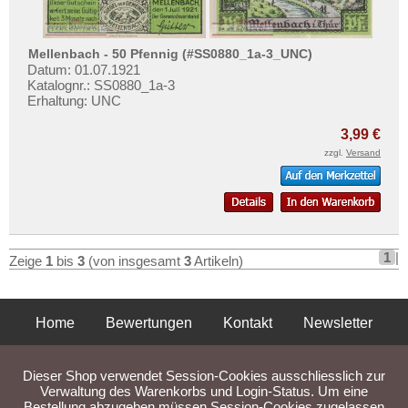
Mühldorf
Mehr über...
Mühlhausen
Zahlungsbedingungen
Mellenbach - 50 Pfennig (#SS0880_1a-3_UNC)
Mühlhausen im Elsass
Privatsphäre und Datenschutz
Datum: 01.07.1921
Mülsen-St. Jacob
Katalognr.: SS0880_1a-3
Widerrufsbelehrung
Erhaltung: UNC
München
Liefer- und Versandkosten
3,99 €
München Gladbach
AGB
zzgl.
Versand
Münchenbernsdorf
Impressum
Münster
Münstermaifeld
Müritz
1
|
Zeige
1
bis
3
(von insgesamt
3
Artikeln)
Mylau
Orte mit N...
Home
Bewertungen
Kontakt
Newsletter
Orte mit O...
Privatsphäre und Datenschutz
Impressum
AGB
Orte mit P...
Dieser Shop verwendet Session-Cookies ausschliesslich zur
Orte mit Q...
Liefer- und Versandkosten
Verwaltung des Warenkorbs und Login-Status. Um eine
Bestellung abzugeben müssen Session-Cookies zugelassen