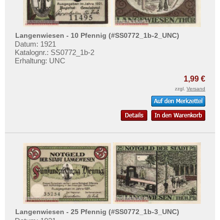
Lippe
Lippspringe
List
Langenwiesen - 10 Pfennig (#SS0772_1b-2_UNC)
Datum: 1921
Löbau
Katalognr.: SS0772_1b-2
Lobeda
Erhaltung: UNC
Löbejün
1,99 €
Lobenstein
zzgl.
Versand
Lorch
Lörrach
Lötzen
Lübbecke
Lübeck
Lübtheen
Lübz
Luckau
Langenwiesen - 25 Pfennig (#SS0772_1b-3_UNC)