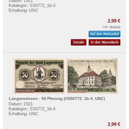
Datum: 1921
Luckenwalde
Katalognr.: SS0772_1b-3
Erhaltung: UNC
Lüdinghausen
Ludwigshafen
2,99 €
zzgl.
Versand
Ludwigslust
Lugau
Lügde
Lügumkloster
Lund-Schobüll
Lunden
Lüneburg
Lütjenburg
Lutter am Barenberge
Langenwiesen - 50 Pfennig (#SS0772_1b-4_UNC)
Datum: 1921
Lutzhöft
Katalognr.: SS0772_1b-4
Erhaltung: UNC
Lyck
Orte mit M...
2,99 €