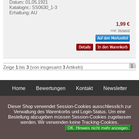
Orte mit Z...
Datum: 01.05.1921
Mehr über...
Katalognr.: SS0630_1-3
Erhaltung: AU
Zahlungsbedingungen
Privatsphäre und Datenschutz
1,99 €
zzgl.
Versand
Widerrufsbelehrung
Liefer- und Versandkosten
AGB
Impressum
1
|
Zeige
1
bis
3
(von insgesamt
3
Artikeln)
Home
Bewertungen
Kontakt
Newsletter
Privatsphäre und Datenschutz
Impressum
AGB
Dieser Shop verwendet Session-Cookies ausschliesslich zur
Liefer- und Versandkosten
Verwaltung des Warenkorbs und Login-Status. Um eine
Bestellung abzugeben müssen Session-Cookies zugelassen
werden. Wir verwenden keine Tracking-Cookies.
Parse Time: 0.046s
OK. Hinweis nicht mehr anzeigen.