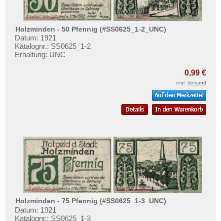
Höxter
Testbanknoten
Hoyer
Banknotenbriefe
Holzminden - 50 Pfennig (#SS0625_1-2_UNC)
Hoyerswerda
Kataloge
Datum: 1921
Hoym
Katalognr.: SS0625_1-2
Aufbewahrung
Erhaltung: UNC
Husby
Gutscheine
0,99 €
Husum
zzgl.
Versand
Ihre Bewertungen
Orte mit I...
Kontakt
Orte mit J...
Orte mit K...
Informationen
Orte mit L...
Preislisten
Orte mit M...
Ankauf
Orte mit N...
Erhaltungsgrade
Orte mit O...
Gratisbanknoten
Orte mit P...
FAQ
Holzminden - 75 Pfennig (#SS0625_1-3_UNC)
Orte mit Q...
Datum: 1921
Katalognr.: SS0625_1-3