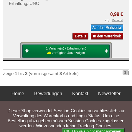
Orte mit R...
Mehr über...
Erhaltung: UNC
Orte mit S...
Zahlungsbedingungen
0,99 €
Orte mit T...
zzgl.
Versand
Privatsphäre und Datenschutz
Orte mit U...
Widerrufsbelehrung
Orte mit V...
Liefer- und Versandkosten
Orte mit W...
AGB
1 Variante(n) / Erhaltung(en)
ab
verfügbar:
Jetzt zeigen
Orte mit X...
Impressum
Orte mit Z...
1
|
Zeige
1
bis
3
(von insgesamt
3
Artikeln)
Home
Bewertungen
Kontakt
Newsletter
Privatsphäre und Datenschutz
Impressum
AGB
Dieser Shop verwendet Session-Cookies ausschliesslich zur
Liefer- und Versandkosten
Verwaltung des Warenkorbs und Login-Status. Um eine
Bestellung abzugeben müssen Session-Cookies zugelassen
werden. Wir verwenden keine Tracking-Cookies.
Parse Time: 0.031s
OK. Hinweis nicht mehr anzeigen.