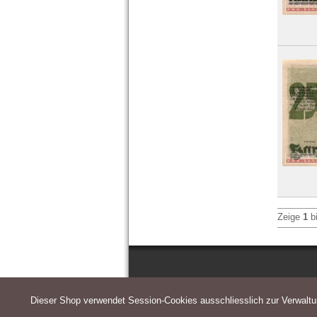
Hohenfriedeberg
Hohenwestedt
Hohndorf
Höhscheid
Holnis
Holzminden
Homberg (Niederrhein)
Homburg, Bad
Honnef
Horb
Horn
Hornberg
Horneburg
Horst-Emscher
Höxter
Zeige
1
b
Hoyer
Hoyerswerda
Hoym
Husby
Husum
Orte mit I...
Dieser Shop verwendet Session-Cookies ausschliesslich zur Verwalt
Orte mit J...