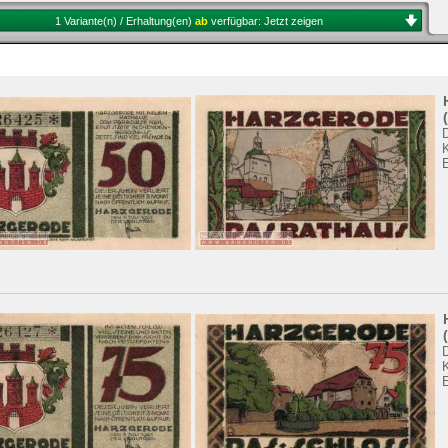
1 Variante(n) / Erhaltung(en)
ab
verfügbar:
Jetzt zeigen