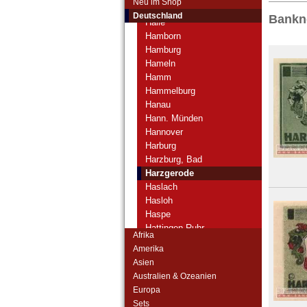
Neu im Shop
Halberstadt
Deutschland
Bankn
Halle
Hamborn
Hamburg
Hameln
Hamm
Hammelburg
Hanau
Hann. Münden
Hannover
Harburg
Harzburg, Bad
Harzgerode
Haslach
Hasloh
Haspe
Hattingen-Ruhr
Afrika
Heessen
Amerika
Heide
Asien
Heidelberg
Australien & Ozeanien
Heidgraben
Europa
Heilbronn
Sets