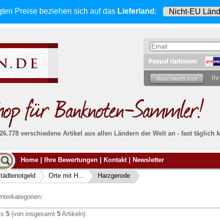
gten Preise beziehen sich
auf das
Lieferland
:
Ihr
 26.778 verschiedene Artikel aus allen Ländern der Welt an - fast tägli
Möcht
Home
|
Ihre Bewertungen
|
Kontakt
|
Newsletter
Alle Lieferungen, auch ins Ausland
, werden
von uns voll versichert. Sie haben
kein Risiko
verka
ssigen
falls die Sendung verloren geht oder beschädigt
tädtenotgeld
Orte mit H...
Harzgerode
Dann si
wird.
Senden S
Absolute Zuverlässigkeit:
sowohl in puncto
nterkategorien:
Ihrer Ba
können
Service als auch in der Qualität unserer
.
Banknoten
is
5
(von insgesamt
5
Artikeln)
Weitere 