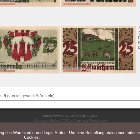
is
5
(von insgesamt
5
Artikeln)
Shopsoftware
by Gambio.de © 2011
eCommerce Engine © 2006
xt:Commerce Shopsoftware
ung des Warenkorbs und Login-Status. Um eine Bestellung abzugeben müsse
Cookies.
Parse Time: 0.050s