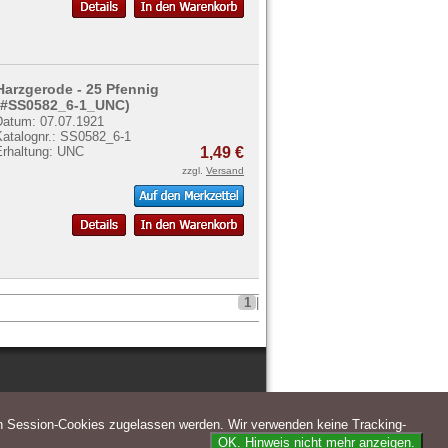
Harzgerode - 25 Pfennig
(#SS0582_6-1_UNC)
Datum: 07.07.1921
Katalognr.: SS0582_6-1
Erhaltung: UNC
1,49 €
zzgl.
Versand
1
|
n Session-Cookies zugelassen werden. Wir verwenden keine Tracking-
OK. Hinweis nicht mehr anzeigen.