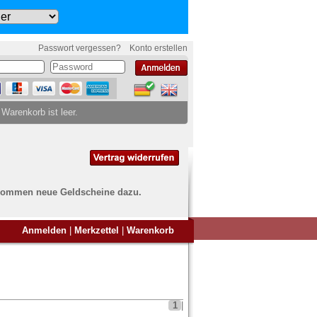
Passwort vergessen?
Konto erstellen
 Warenkorb ist leer.
ch kommen neue Geldscheine dazu.
en Sie Banknoten
Anmelden
|
Merkzettel
|
Warenkorb
ufen?
nd Sie bei uns genau richtig
ie uns einfach ein Übersichtsbild
nknoten an
info@banknoten.de
.
1
|
Informationen zum Ankauf finden