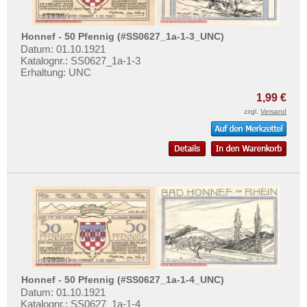
Orte mit U...
Mehr über...
Orte mit V...
Zahlungsbedingungen
Honnef - 50 Pfennig (#SS0627_1a-1-3_UNC)
Orte mit W...
Datum: 01.10.1921
Privatsphäre und Datenschutz
Katalognr.: SS0627_1a-1-3
Orte mit X...
Widerrufsbelehrung
Erhaltung: UNC
Orte mit Z...
Liefer- und Versandkosten
1,99 €
AGB
zzgl.
Versand
Impressum
Honnef - 50 Pfennig (#SS0627_1a-1-4_UNC)
Datum: 01.10.1921
Katalognr.: SS0627_1a-1-4