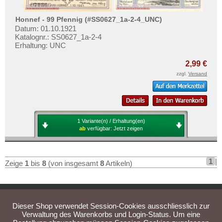
Honnef - 99 Pfennig (#SS0627_1a-2-4_UNC)
Datum: 01.10.1921
Katalognr.: SS0627_1a-2-4
Erhaltung: UNC
2,99 €
zzgl.
Versand
1 Variante(n) / Erhaltung(en)
ab
verfügbar:
Jetzt zeigen
1
|
Zeige
1
bis
8
(von insgesamt
8
Artikeln)
Home
Bewertungen
Kontakt
Newsletter
Dieser Shop verwendet Session-Cookies ausschliesslich zur
Privatsphäre und Datenschutz
Impressum
AGB
Verwaltung des Warenkorbs und Login-Status. Um eine