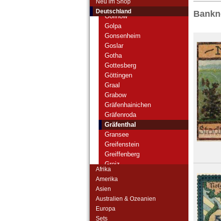
Neu im Shop
Goldberg (MS/MV)
Deutschland
Bankno
Gollnow
Golpa
Gonsenheim
Goslar
Gotha
Gottesberg
Göttingen
Graal
Grabow
Gräfenhainichen
Gräfenroda
Gräfenthal
Gransee
Greifenstein
Greiffenberg
Greiz
Afrika
Greußen
Amerika
Grevesmühlen
Asien
Grimma
Australien & Ozeanien
Groitzsch
Europa
Grömitz
Sets