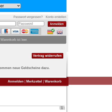
Passwort vergessen?
Konto erstellen
 Warenkorb ist leer.
ch kommen neue Geldscheine dazu.
en Sie Banknoten
Anmelden
|
Merkzettel
|
Warenkorb
ufen?
nd Sie bei uns genau richtig
ie uns einfach ein Übersichtsbild
nknoten an
info@banknoten.de
.
1
|
Informationen zum Ankauf finden