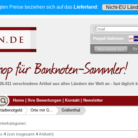
gten Preise beziehen sich
auf das
Lieferland
:
Ihr
 26.811 verschiedene Artikel aus allen Ländern der Welt an - fast tägli
Möcht
Home
|
Ihre Bewertungen
|
Kontakt
|
Newsletter
Alle Lieferungen, auch ins Ausland
, werden
von uns voll versichert. Sie haben
kein Risiko
verka
ssigen
falls die Sendung verloren geht oder beschädigt
tädtenotgeld
Orte mit G...
Gräfenthal
Dann si
wird.
Senden S
Absolute Zuverlässigkeit:
sowohl in puncto
nterkategorien:
Ihrer Ba
können
Service als auch in der Qualität unserer
.
Banknoten
is
4
(von insgesamt
4
Artikeln)
Weitere 