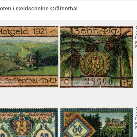
Sie
hier
.
ten / Geldscheine Gräfenthal