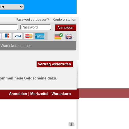
Passwort vergessen?
Konto erstellen
 Warenkorb ist leer.
ch kommen neue Geldscheine dazu.
en Sie Banknoten
Anmelden
|
Merkzettel
|
Warenkorb
ufen?
nd Sie bei uns genau richtig
ie uns einfach ein Übersichtsbild
nknoten an
info@banknoten.de
.
1
|
Informationen zum Ankauf finden