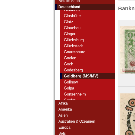
Neu im Shop
Gifhorn
Deutschland
Bankn
Gladbeck
Glashütte
Glatz
Glauchau
Glogau
Glücksburg
Glückstadt
Gnarrenburg
Gnoien
Goch
Godesberg
Goldberg (MS/MV)
Gollnow
Golpa
Gonsenheim
Goslar
Afrika
Gotha
Amerika
Gottesberg
Asien
Göttingen
Australien & Ozeanien
Graal
Europa
Grabow
Sets