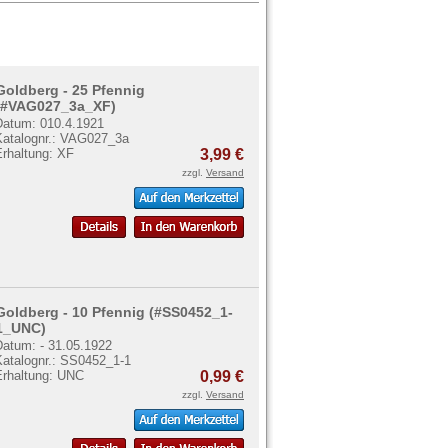
Goldberg - 25 Pfennig
(#VAG027_3a_XF)
Datum: 010.4.1921
Katalognr.: VAG027_3a
Erhaltung: XF
3,99 €
zzgl.
Versand
Goldberg - 10 Pfennig (#SS0452_1-
1_UNC)
Datum: - 31.05.1922
Katalognr.: SS0452_1-1
Erhaltung: UNC
0,99 €
zzgl.
Versand