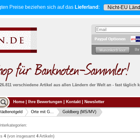
gten Preise beziehen sich
auf das
Lieferland
:
Ihr
 26.811 verschiedene Artikel aus allen Ländern der Welt an - fast tägli
Möcht
Home
|
Ihre Bewertungen
|
Kontakt
|
Newsletter
Alle Lieferungen, auch ins Ausland
, werden
von uns voll versichert. Sie haben
kein Risiko
verka
ssigen
falls die Sendung verloren geht oder beschädigt
tädtenotgeld
Orte mit G...
Goldberg (MS/MV)
Dann si
wird.
Senden S
Absolute Zuverlässigkeit:
sowohl in puncto
nterkategorien:
Ihrer Ba
können
Service als auch in der Qualität unserer
.
Banknoten
is
4
(von insgesamt
4
Artikeln)
Weitere 