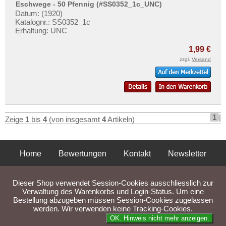
Eschwege - 50 Pfennig (#SS0352_1c_UNC)
Datum: (1920)
Katalognr.: SS0352_1c
Erhaltung: UNC
1,99 €
zzgl.
Versand
1
|
Zeige
1
bis
4
(von insgesamt
4
Artikeln)
Home
Bewertungen
Kontakt
Newsletter
Privatsphäre und Datenschutz
Impressum
AGB
Dieser Shop verwendet Session-Cookies ausschliesslich zur
Liefer- und Versandkosten
Verwaltung des Warenkorbs und Login-Status. Um eine
Bestellung abzugeben müssen Session-Cookies zugelassen
werden. Wir verwenden keine Tracking-Cookies.
Parse Time: 0.042s
OK. Hinweis nicht mehr anzeigen.