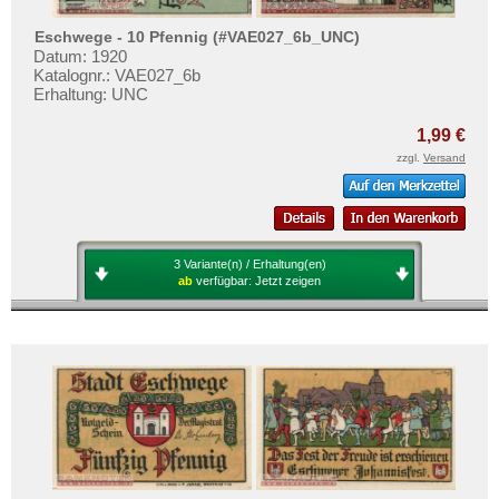
Orte mit V...
Mehr über...
Orte mit W...
Eschwege - 10 Pfennig (#VAE027_6b_UNC)
Zahlungsbedingungen
Datum: 1920
Orte mit X...
Katalognr.: VAE027_6b
Privatsphäre und Datenschutz
Erhaltung: UNC
Orte mit Z...
Widerrufsbelehrung
1,99 €
Liefer- und Versandkosten
zzgl.
Versand
AGB
Impressum
3 Variante(n) / Erhaltung(en)
ab
verfügbar:
Jetzt zeigen