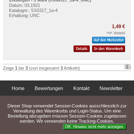
Eutin
Mehr über...
Datum: 03.1921
Orte mit F...
Katalognr.: SS0317_1a-4
Zahlungsbedingungen
Erhaltung: UNC
Orte mit G...
Privatsphäre und Datenschutz
1,49 €
Orte mit H...
Widerrufsbelehrung
zzgl.
Versand
Orte mit I...
Liefer- und Versandkosten
Orte mit J...
AGB
Orte mit K...
Impressum
Orte mit L...
1
|
Zeige
1
bis
3
(von insgesamt
3
Artikeln)
Orte mit M...
Orte mit N...
Home
Bewertungen
Kontakt
Newsletter
Orte mit O...
Privatsphäre und Datenschutz
Impressum
AGB
Orte mit P...
Dieser Shop verwendet Session-Cookies ausschliesslich zur
Orte mit Q...
Liefer- und Versandkosten
Verwaltung des Warenkorbs und Login-Status. Um eine
Bestellung abzugeben müssen Session-Cookies zugelassen
Orte mit R...
werden. Wir verwenden keine Tracking-Cookies.
Parse Time: 0.043s
Orte mit S...
OK. Hinweis nicht mehr anzeigen.