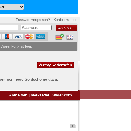
Passwort vergessen?
Konto erstellen
 Warenkorb ist leer.
ch kommen neue Geldscheine dazu.
en Sie Banknoten
Anmelden
|
Merkzettel
|
Warenkorb
ufen?
nd Sie bei uns genau richtig
ie uns einfach ein Übersichtsbild
nknoten an
info@banknoten.de
.
1
|
Informationen zum Ankauf finden