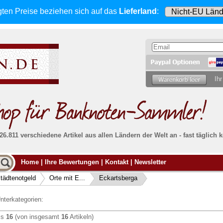
gten Preise beziehen sich
auf das
Lieferland
:
Ihr
 26.811 verschiedene Artikel aus allen Ländern der Welt an - fast tägli
Möcht
Home
|
Ihre Bewertungen
|
Kontakt
|
Newsletter
Alle Lieferungen, auch ins Ausland
, werden
von uns voll versichert. Sie haben
kein Risiko
verka
ssigen
falls die Sendung verloren geht oder beschädigt
tädtenotgeld
Orte mit E...
Eckartsberga
Dann si
wird.
Senden S
Absolute Zuverlässigkeit:
sowohl in puncto
nterkategorien:
Ihrer Ba
können
Service als auch in der Qualität unserer
.
Banknoten
is
16
(von insgesamt
16
Artikeln)
Weitere 