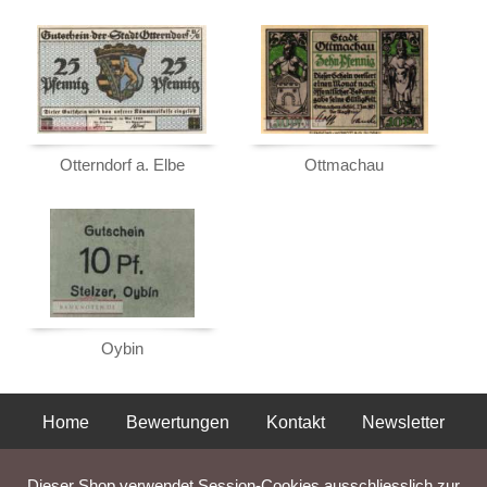
Otterndorf a. Elbe
Ottmachau
Oybin
Home
Bewertungen
Kontakt
Newsletter
Privatsphäre und Datenschutz
Impressum
AGB
Dieser Shop verwendet Session-Cookies ausschliesslich zur