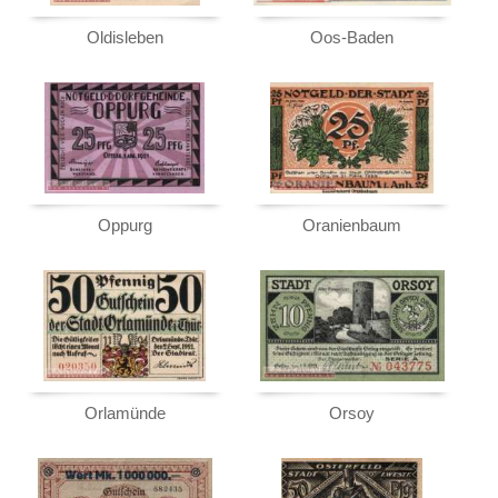
Oldisleben
Oos-Baden
Oppurg
Oranienbaum
Orlamünde
Orsoy