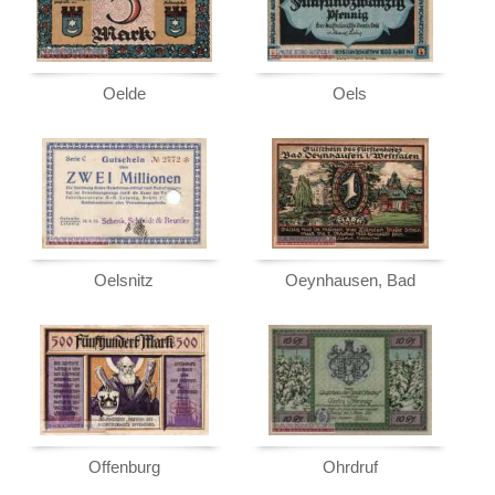
Otterndorf a. Elbe
Ottmachau
Oybin
Oelde
Oels
Orte mit P...
Orte mit Q...
Orte mit R...
Orte mit S...
Orte mit T...
Orte mit U...
Oelsnitz
Oeynhausen, Bad
Orte mit V...
Orte mit W...
Orte mit X...
Orte mit Z...
Offenburg
Ohrdruf