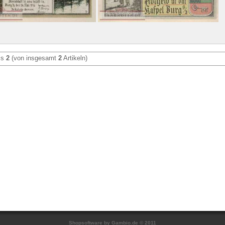
is
2
(von insgesamt
2
Artikeln)
Shopsoftware
by Gambio.de © 2011