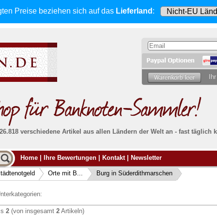
gten Preise beziehen sich
auf das
Lieferland
:
Ihr
 26.818 verschiedene Artikel aus allen Ländern der Welt an - fast tägli
Möcht
Home
|
Ihre Bewertungen
|
Kontakt
|
Newsletter
Alle Lieferungen, auch ins Ausland
, werden
von uns voll versichert. Sie haben
kein Risiko
verka
ssigen
falls die Sendung verloren geht oder beschädigt
tädtenotgeld
Orte mit B...
Burg in Süderdithmarschen
Dann si
wird.
Senden S
Absolute Zuverlässigkeit:
sowohl in puncto
nterkategorien:
Ihrer Ba
können
Service als auch in der Qualität unserer
.
Banknoten
is
2
(von insgesamt
2
Artikeln)
Weitere 