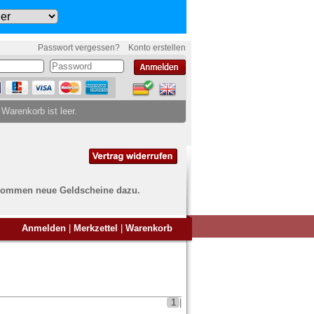
Passwort vergessen?
Konto erstellen
 Warenkorb ist leer.
ch kommen neue Geldscheine dazu.
en Sie Banknoten
Anmelden
|
Merkzettel
|
Warenkorb
ufen?
nd Sie bei uns genau richtig
ie uns einfach ein Übersichtsbild
nknoten an
info@banknoten.de
.
1
|
Informationen zum Ankauf finden