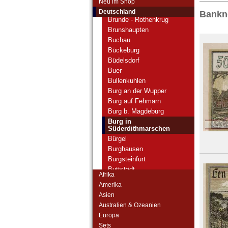
Neu im Shop
Brühl
Deutschland
Bankno
Brunde - Rothenkrug
Brunshaupten
Buchau
Bückeburg
Büdelsdorf
Buer
Bullenkuhlen
Burg an der Wupper
Burg auf Fehmarn
Burg b. Magdeburg
Burg in
Süderdithmarschen
Bürgel
Burghausen
Burgsteinfurt
Buttstädt
Afrika
Butzbach
Amerika
Bützow
Asien
Buxtehude
Australien & Ozeanien
Orte mit C...
Europa
Orte mit D...
Sets