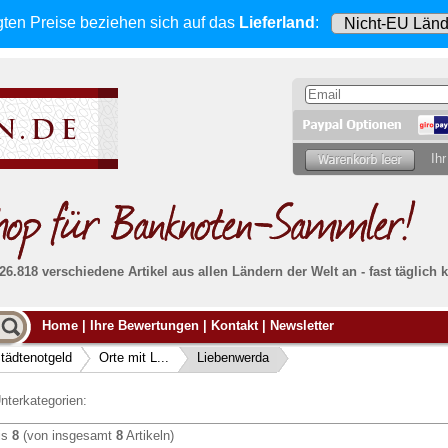
gten Preise beziehen sich
auf das
Lieferland
:
Ihr
 26.818 verschiedene Artikel aus allen Ländern der Welt an - fast tägli
Möcht
Home
|
Ihre Bewertungen
|
Kontakt
|
Newsletter
Alle Lieferungen, auch ins Ausland
, werden
von uns voll versichert. Sie haben
kein Risiko
verka
ssigen
falls die Sendung verloren geht oder beschädigt
tädtenotgeld
Orte mit L...
Liebenwerda
Dann si
wird.
Senden S
Absolute Zuverlässigkeit:
sowohl in puncto
nterkategorien:
Ihrer Ba
können
Service als auch in der Qualität unserer
.
Banknoten
is
8
(von insgesamt
8
Artikeln)
Weitere 