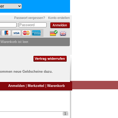
Passwort vergessen?
Konto erstellen
 Warenkorb ist leer.
ch kommen neue Geldscheine dazu.
en Sie Banknoten
Anmelden
|
Merkzettel
|
Warenkorb
ufen?
nd Sie bei uns genau richtig
ie uns einfach ein Übersichtsbild
nknoten an
info@banknoten.de
.
1
|
Informationen zum Ankauf finden