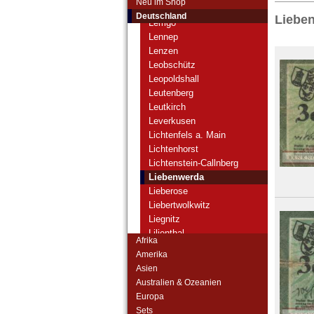
Neu im Shop
Leipzig
Deutschland
Liebe
Lemgo
Lennep
Lenzen
Leobschütz
Leopoldshall
Leutenberg
Leutkirch
Leverkusen
Lichtenfels a. Main
Lichtenhorst
Lichtenstein-Callnberg
Liebenwerda
Lieberose
Liebertwolkwitz
Liegnitz
Lilienthal
Afrika
Limbach
Amerika
Limburg
Asien
Lindau
Australien & Ozeanien
Lindenberg i. Allgäu
Europa
Lingen
Sets