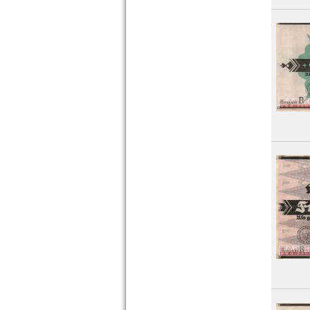
Lund-Schobüll
Lunden
Lüneburg
Lütjenburg
Lutter am Barenberge
Lutzhöft
Lyck
Orte mit M...
Orte mit N...
Orte mit O...
Orte mit P...
Orte mit Q...
Orte mit R...
Orte mit S...
Orte mit T...
Orte mit U...
Orte mit V...
Orte mit W...
Orte mit X...
Orte mit Z...