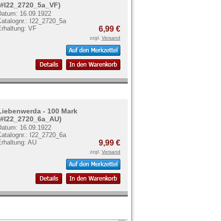
(#I22_2720_5a_VF)
Datum: 16.09.1922
Katalognr.: I22_2720_5a
Erhaltung: VF
6,99 €
zzgl.
Versand
Liebenwerda - 100 Mark
(#I22_2720_6a_AU)
Datum: 16.09.1922
Katalognr.: I22_2720_6a
Erhaltung: AU
9,99 €
zzgl.
Versand