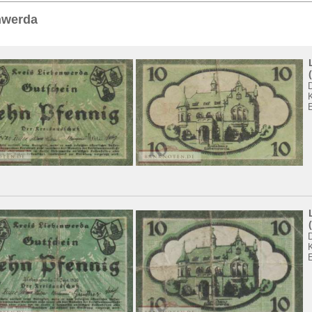
Sie
hier
.
nwerda
E
E