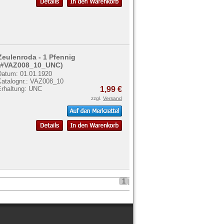
Zeulenroda - 1 Pfennig
(#VAZ008_10_UNC)
Datum: 01.01.1920
Katalognr.: VAZ008_10
Erhaltung: UNC
1,99 €
zzgl.
Versand
1
|