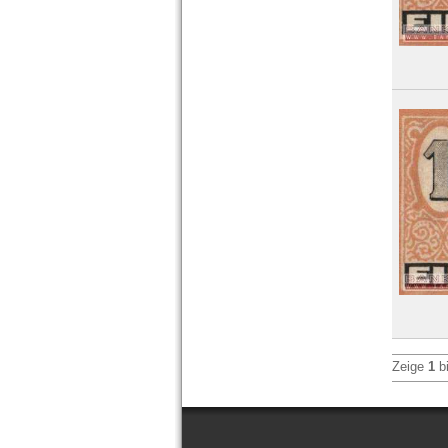
Zeige
1
b