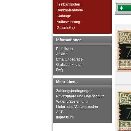
Zwickau
Testbanknoten
Zwönitz
Banknotenbriefe
Kataloge
Aufbewahrung
Gutscheine
Informationen
Preislisten
Ankauf
Erhaltungsgrade
Gratisbanknoten
FAQ
Mehr über...
Zahlungsbedingungen
Privatsphäre und Datenschutz
Widerrufsbelehrung
Liefer- und Versandkosten
AGB
Impressum