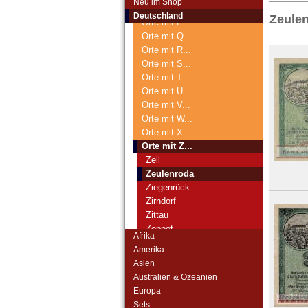
Neu im Shop
Orte mit O...
Deutschland
Zeule
Orte mit P...
Orte mit Q...
Orte mit R...
Orte mit S...
Orte mit T...
Orte mit U...
Orte mit V...
Orte mit W...
Orte mit X...
Orte mit Z...
Zell
Zeulenroda
Ziegenrück
Zirndorf
Zittau
Zoppot
Afrika
Zörbig
Amerika
Zschorlau
Asien
Zülz
Australien & Ozeanien
Zweibrücken
Europa
Zwenkau
Sets