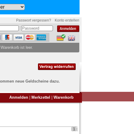
Passwort vergessen?
Konto erstellen
 Warenkorb ist leer.
ch kommen neue Geldscheine dazu.
en Sie Banknoten
Anmelden
|
Merkzettel
|
Warenkorb
ufen?
nd Sie bei uns genau richtig
ie uns einfach ein Übersichtsbild
nknoten an
info@banknoten.de
.
1
|
Informationen zum Ankauf finden