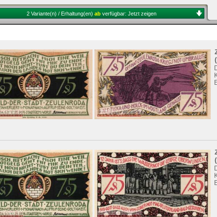
2 Variante(n) / Erhaltung(en)
ab
verfügbar:
Jetzt zeigen