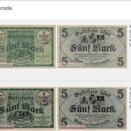
Sie
hier
.
nroda