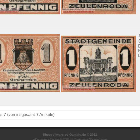
is
7
(von insgesamt
7
Artikeln)
Shopsoftware
by Gambio.de © 2011
eCommerce Engine © 2006
xt:Commerce Shopsoftware