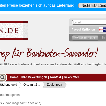
gten Preise beziehen sich
auf das
Lieferland
:
Ihr
 26.813 verschiedene Artikel aus allen Ländern der Welt an - fast tägli
Möcht
Home
|
Ihre Bewertungen
|
Kontakt
|
Newsletter
Alle Lieferungen, auch ins Ausland
, werden
von uns voll versichert. Sie haben
kein Risiko
verka
ssigen
falls die Sendung verloren geht oder beschädigt
tädtenotgeld
Orte mit Z...
Zeulenroda
Dann si
wird.
Senden S
Absolute Zuverlässigkeit:
sowohl in puncto
nterkategorien:
Ihrer Ba
können
Service als auch in der Qualität unserer
.
Banknoten
is
7
(von insgesamt
7
Artikeln)
Weitere 